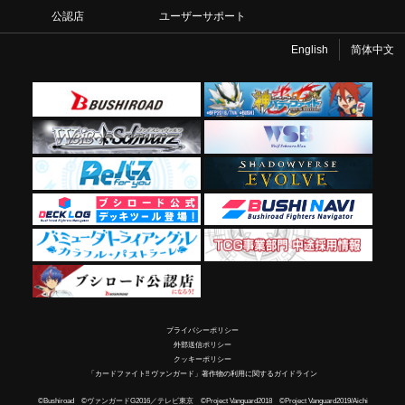
公認店
ユーザーサポート
English
简体中文
プライバシーポリシー
外部送信ポリシー
クッキーポリシー
「カードファイト!! ヴァンガード」著作物の利用に関するガイドライン
©Bushiroad ©ヴァンガードG2016／テレビ東京 ©Project Vanguard2018 ©Project Vanguard2019/Aichi