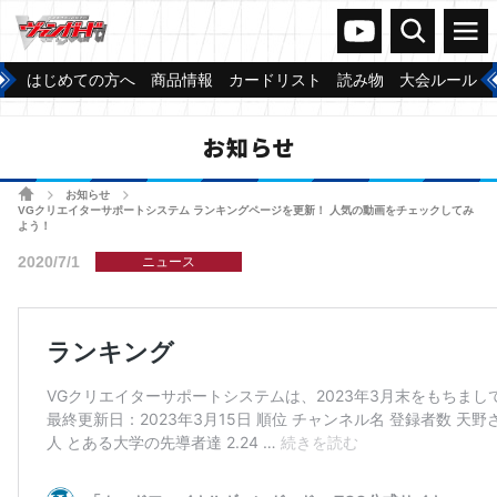
ヴァンガードch
検索
メニュー
はじめての方へ
商品情報
カードリスト
読み物
大会ルール
お知らせ
ホーム
お知らせ
>
>
VGクリエイターサポートシステム ランキングページを更新！ 人気の動画をチェックしてみ
よう！
2020/7/1
ニュース