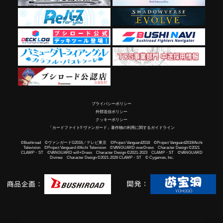
プライバシーポリシー
外部送信ポリシー
クッキーポリシー
「カードファイト!! ヴァンガード」著作物の利用に関するガイドライン
©Bushiroad ©ヴァンガードG2016／テレビ東京 ©Project Vanguard2018 ©Project Vanguard2019/Aichi
Television ©Project Vanguard if/Aichi Television ©VANGUARD overDress Character Design ©2021
CLAMP・ST ©VANGUARD will+Dress Character Design ©2021-2023 CLAMP・ST ©VANGUARD
Divinez Character Design ©2021-2026 CLAMP・ST © Cygames, Inc.