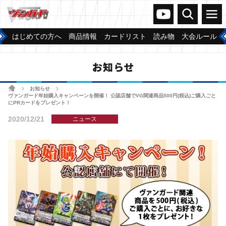
ヴァンガードch
検索
メニュー
はじめての方へ
商品情報
カードリスト
読み物
大会ルール
お知らせ
ホーム
お知らせ
>
>
ヴァンガード年始購入キャンペーンを開催！ 公認店舗でVG関連商品500円(税込)ご購入ごと
にPRカードをプレゼント！
2020/12/21
ニュース