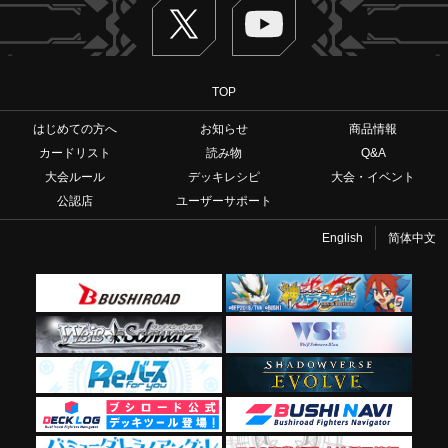
Twitter
ヴァンガードch
TOP
はじめての方へ
お知らせ
商品情報
カードリスト
読み物
Q&A
大会ルール
デッキレシピ
大会・イベント
公認店
ユーザーサポート
English
简体中文