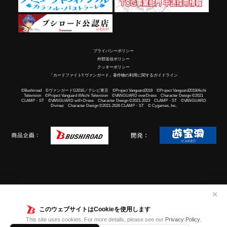
プライバシーポリシー
外部送信ポリシー
クッキーポリシー
「カードファイト!! ヴァンガード」著作物の利用に関するガイドライン
©Bushiroad ©ヴァンガードG2016／テレビ東京 ©Project Vanguard2018 ©Project Vanguard2019/Aichi
Television ©Project Vanguard if/Aichi Television ©VANGUARD overDress Character Design ©2021
CLAMP・ST ©VANGUARD will+Dress Character Design ©2021-2023 CLAMP・ST ©VANGUARD
Divinez Character Design ©2021-2026 CLAMP・ST © Cygames, Inc.
✕
このウェブサイトはCookieを使用します
This site uses cookies. For more details, please see our
Privacy Policy
.