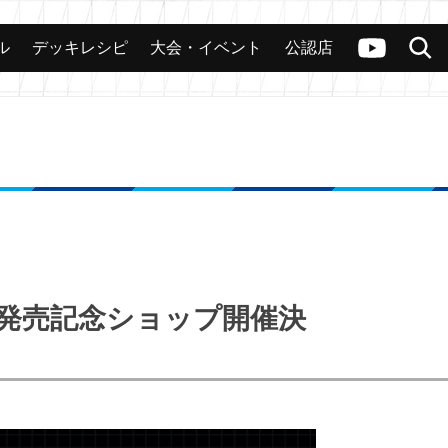
ル
デッキレシピ
大会・イベント
公認店
カード
大会
公認店舗
その他
ヴァンガードch
検索
l.2発売記念ショップ開催決