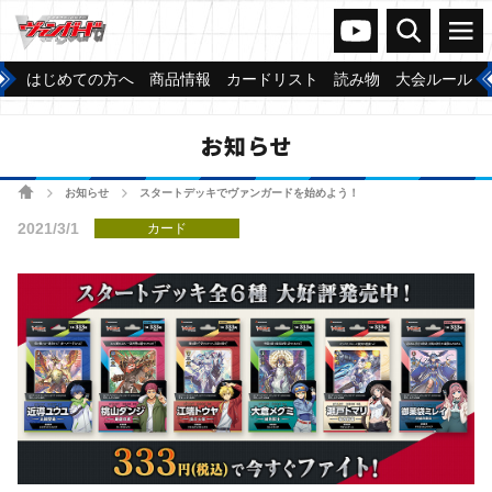
ヴァンガードch
検索
メニュー
はじめての方へ
商品情報
カードリスト
読み物
大会ルール
お知らせ
ホーム
お知らせ
スタートデッキでヴァンガードを始めよう！
>
>
2021/3/1
カード