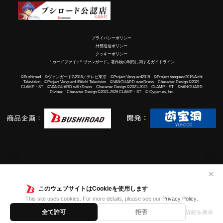
プライバシーポリシー
外部送信ポリシー
クッキーポリシー
「カードファイト!! ヴァンガード」著作物の利用に関するガイドライン
©Bushiroad ©ヴァンガードG2016／テレビ東京 ©Project Vanguard2018 ©Project Vanguard2019/Aichi
Television ©Project Vanguard if/Aichi Television ©VANGUARD overDress Character Design ©2021
CLAMP・ST ©VANGUARD will+Dress Character Design ©2021-2023 CLAMP・ST ©VANGUARD
Divinez Character Design ©2021-2026 CLAMP・ST © Cygames, Inc.
✕
このウェブサイトはCookieを使用します
This site uses cookies. For more details, please see our
Privacy Policy
.
全て許可
拒否
詳細を表示