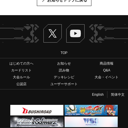
Twitter
ヴァンガードch
TOP
はじめての方へ
お知らせ
商品情報
カードリスト
読み物
Q&A
大会ルール
デッキレシピ
大会・イベント
公認店
ユーザーサポート
English
简体中文