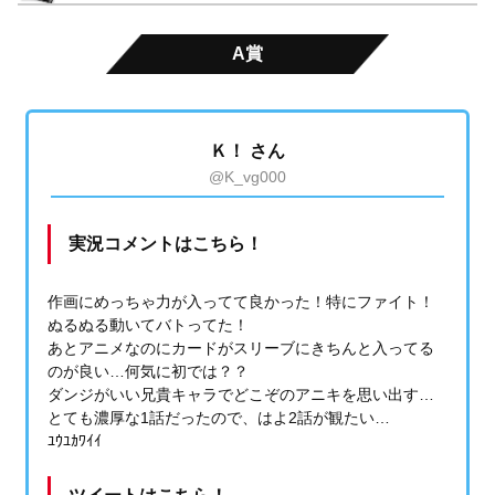
A賞
Ｋ！ さん
@K_vg000
実況コメントはこちら！
作画にめっちゃ力が入ってて良かった！特にファイト！
ぬるぬる動いてバトってた！
あとアニメなのにカードがスリーブにきちんと入ってる
のが良い…何気に初では？？
ダンジがいい兄貴キャラでどこぞのアニキを思い出す…
とても濃厚な1話だったので、はよ2話が観たい…
ﾕｳﾕｶﾜｲｲ