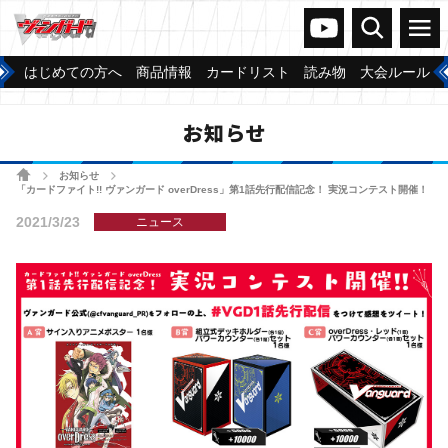
ヴァンガードch
検索
メニュー
はじめての方へ
商品情報
カードリスト
読み物
大会ルール
お知らせ
ホーム
お知らせ
>
>
「カードファイト!! ヴァンガード overDress」第1話先行配信記念！ 実況コンテスト開催！
2021/3/23
ニュース