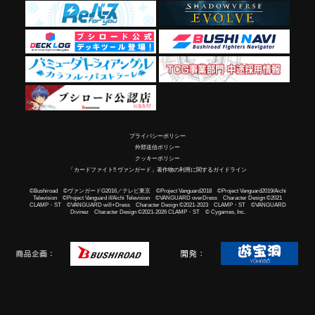
プライバシーポリシー
外部送信ポリシー
クッキーポリシー
「カードファイト!! ヴァンガード」著作物の利用に関するガイドライン
©Bushiroad ©ヴァンガードG2016／テレビ東京 ©Project Vanguard2018 ©Project Vanguard2019/Aichi
Television ©Project Vanguard if/Aichi Television ©VANGUARD overDress Character Design ©2021
CLAMP・ST ©VANGUARD will+Dress Character Design ©2021-2023 CLAMP・ST ©VANGUARD
Divinez Character Design ©2021-2026 CLAMP・ST © Cygames, Inc.