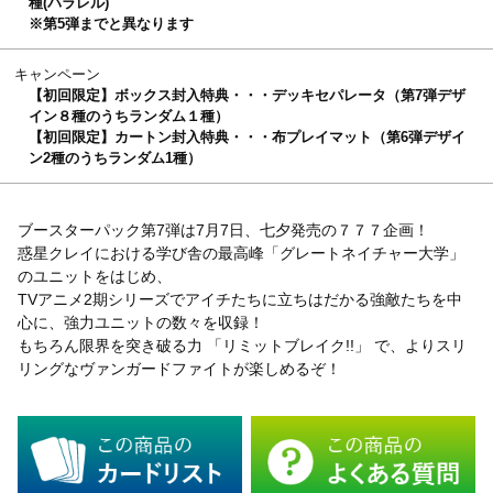
種(パラレル)
※第5弾までと異なります
キャンペーン
【初回限定】ボックス封入特典・・・デッキセパレータ（第7弾デザ
イン８種のうちランダム１種）
【初回限定】カートン封入特典・・・布プレイマット（第6弾デザイ
ン2種のうちランダム1種）
ブースターパック第7弾は7月7日、七夕発売の７７７企画！
惑星クレイにおける学び舎の最高峰「グレートネイチャー大学」
のユニットをはじめ、
TVアニメ2期シリーズでアイチたちに立ちはだかる強敵たちを中
心に、強力ユニットの数々を収録！
もちろん限界を突き破る力 「リミットブレイク!!」 で、よりスリ
リングなヴァンガードファイトが楽しめるぞ！