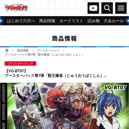
ヴァンガードch
検索
メニュー
はじめての方へ
商品情報
カードリスト
読み物
大会ルール
商品情報
ホーム
商品情報
ブースターパック
>
>
>
ブースターパック第7弾「獣王爆進（じゅうおうばくしん）」
ブースターパック
【VG-BT07】
ブースターパック第7弾「獣王爆進（じゅうおうばくしん）」