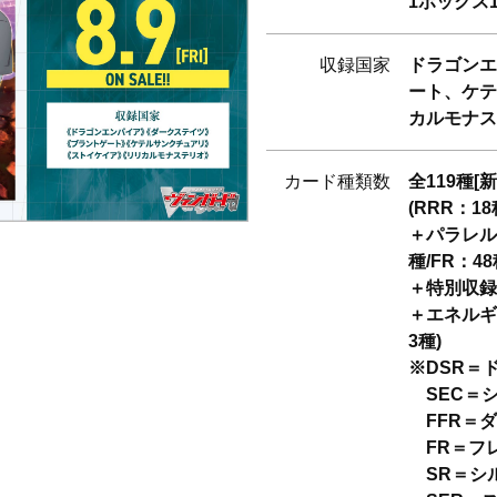
1ボックス1
収録国家
ドラゴンエ
ート、ケテ
カルモナス
カード種類数
全119種[新
(RRR：18
＋パラレル1
種/FR：48
＋特別収録6
＋エネルギ
3種)
※DSR＝
SEC＝
FFR＝ダ
FR＝フ
SR＝シ