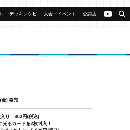
ル
デッキレシピ
大会・イベント
公認店
カード
大会
公認店舗
その他
ヴァンガードch
検索
9(金) 発売
入り 363円(税込)
に光るカードを2枚封入！