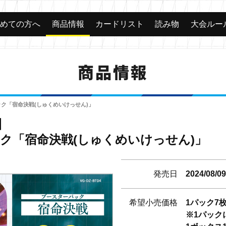
じめての方へ
商品情報
カードリスト
読み物
大会ルー
商品情報
ク「宿命決戦(しゅくめいけっせん)」
4】
ク「宿命決戦(しゅくめいけっせん)」
発売日
2024/08/0
希望小売価格
1パック7枚
※1パック