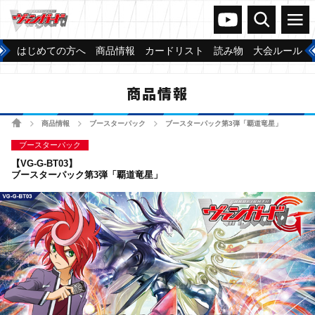
ヴァンガードch
検索
メニュー
はじめての方へ
商品情報
カードリスト
読み物
大会ルール
商品情報
ホーム
商品情報
ブースターパック
ブースターパック第3弾「覇道竜星」
>
>
>
ブースターパック
【VG-G-BT03】
ブースターパック第3弾「覇道竜星」