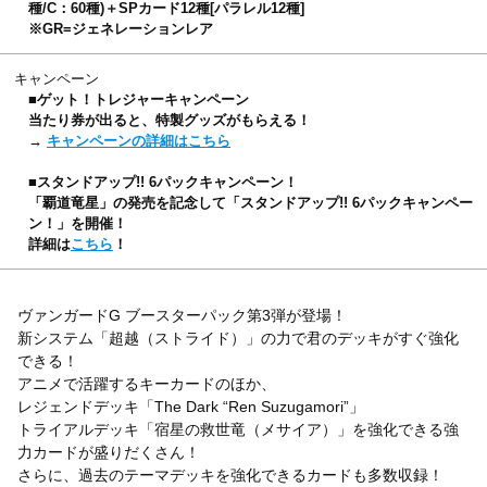
種/C：60種)＋SPカード12種[パラレル12種]
※GR=ジェネレーションレア
キャンペーン
■ゲット！トレジャーキャンペーン
当たり券が出ると、特製グッズがもらえる！
→
キャンペーンの詳細はこちら
■スタンドアップ!! 6パックキャンペーン！
「覇道竜星」の発売を記念して「スタンドアップ!! 6パックキャンペー
ン！」を開催！
詳細は
こちら
！
ヴァンガードG ブースターパック第3弾が登場！
新システム「超越（ストライド）」の力で君のデッキがすぐ強化
できる！
アニメで活躍するキーカードのほか、
レジェンドデッキ「The Dark “Ren Suzugamori”」
トライアルデッキ「宿星の救世竜（メサイア）」を強化できる強
力カードが盛りだくさん！
さらに、過去のテーマデッキを強化できるカードも多数収録！