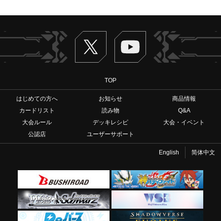
Twitter
ヴァンガードch
TOP
はじめての方へ
お知らせ
商品情報
カードリスト
読み物
Q&A
大会ルール
デッキレシピ
大会・イベント
公認店
ユーザーサポート
English
简体中文