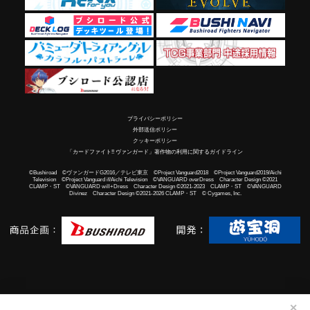
プライバシーポリシー
外部送信ポリシー
クッキーポリシー
「カードファイト!! ヴァンガード」著作物の利用に関するガイドライン
©Bushiroad ©ヴァンガードG2016／テレビ東京 ©Project Vanguard2018 ©Project Vanguard2019/Aichi
Television ©Project Vanguard if/Aichi Television ©VANGUARD overDress Character Design ©2021
CLAMP・ST ©VANGUARD will+Dress Character Design ©2021-2023 CLAMP・ST ©VANGUARD
Divinez Character Design ©2021-2026 CLAMP・ST © Cygames, Inc.
✕