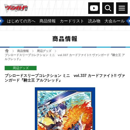
ヴァンガードch
検索
メニュー
はじめての方へ
商品情報
カードリスト
読み物
大会ルール
商品情報
ホーム
商品情報
周辺グッズ
>
>
>
ブシロードスリーブコレクション ミニ vol.337 カードファイト!! ヴァンガード『騎士王 ア
ルフレッド』
周辺グッズ
ブシロードスリーブコレクション ミニ vol.337 カードファイト!! ヴァ
ンガード『騎士王 アルフレッド』