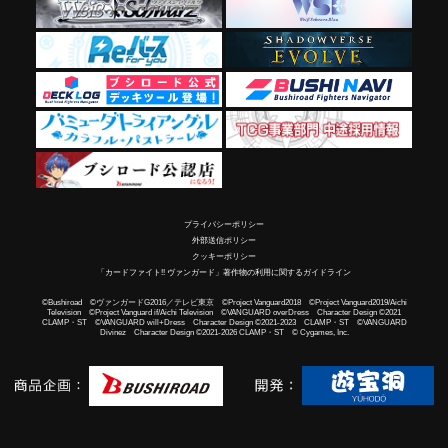
プライバシーポリシー
外部送信ポリシー
クッキーポリシー
「カードファイト!! ヴァンガード」著作物の利用に関するガイドライン
©Bushiroad ©ヴァンガードG2016／テレビ東京 ©Project Vanguard2018 ©Project Vanguard2019/Aichi
Television ©Project Vanguard if/Aichi Television ©VANGUARD overDress Character Design ©2021
CLAMP・ST ©VANGUARD will+Dress Character Design ©2021-2023 CLAMP・ST ©VANGUARD
Divinez Character Design ©2021-2026 CLAMP・ST © Cygames, Inc.