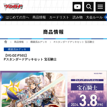
ヴァンガードch
検索
メニュー
はじめての方へ
商品情報
カードリスト
読み物
大会ルール
商品情報
ホーム
商品情報
構築済みデッキ
Pスタンダードデッキセット 宝石騎士
>
>
>
構築済みデッキ
【VG-DZ-PS01】
Pスタンダードデッキセット 宝石騎士