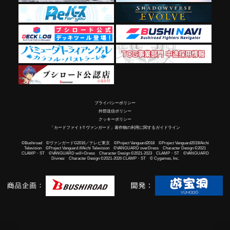
プライバシーポリシー
外部送信ポリシー
クッキーポリシー
「カードファイト!! ヴァンガード」著作物の利用に関するガイドライン
©Bushiroad ©ヴァンガードG2016／テレビ東京 ©Project Vanguard2018 ©Project Vanguard2019/Aichi
Television ©Project Vanguard if/Aichi Television ©VANGUARD overDress Character Design ©2021
CLAMP・ST ©VANGUARD will+Dress Character Design ©2021-2023 CLAMP・ST ©VANGUARD
Divinez Character Design ©2021-2026 CLAMP・ST © Cygames, Inc.