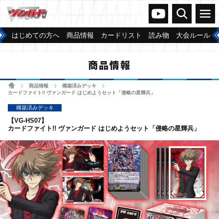
ヴァンガードch
検索
メニュー
はじめての方へ
商品情報
カードリスト
読み物
大会ルール
商品情報
ホーム
商品情報
構築済みデッキ
>
>
>
カードファイト!! ヴァンガード はじめようセット「侵略の星輝兵」
構築済みデッキ
【VG-HS07】
カードファイト!! ヴァンガード はじめようセット「侵略の星輝兵」