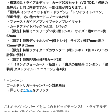
・構築済みトライアルデッキ カード50枚セット（VG-TD11「侵略の
星輝兵」と同じ内容ですが、一部仕様が異なります。）
「星輝兵 インフィニットゼロ・ドラゴン」「トワイライトバロン」…
RRR仕様、その他のカード…ノーマル仕様
・ファーストガイド／プレイブック／プレイマット
・カードファイトパック Vol.11 1パック
・【限定】特製ミニスリーブ53枚 (櫂トシキ) サイズ：縦89mm×横
62mm
・【限定】特製デッキホルダー(櫂トシキ) サイズ：幅97mm×高さ
71mm×厚さ51mm
・【限定】特製ファイターズカウンター（櫂トシキ） 1個 ※パワーの
計算に便利！
・【限定】特製RRR仕様PRカード3枚
（「《リンクジョーカー》（新規）」「魔爪の星騎兵 ランタン」「星
騎兵 ダストテイル・ユニコーン」各1枚）
キャンペーン
ゴールドトリガーキャンペーン対象商品
→詳しくは
こちら
をクリック
これからヴァンガードをはじめるビッグチャンス! トライアルデ
ッキとサプライグッズのセットが登場です!