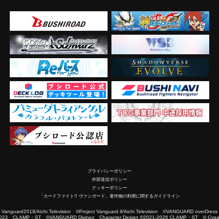
プライバシーポリシー
外部送信ポリシー
クッキーポリシー
「カードファイト!! ヴァンガード」著作物の利用に関するガイドライン
2019/Aichi Television ©Project Vanguard if/Aichi Television ©VANGUARD overDress
023 CLAMP・ST ©VANGUARD Divinez Character Design ©2021-2026 CLAMP・ST © Cygam