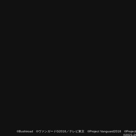
©Bushiroad ©ヴァンガードG2016／テレビ東京 ©Project Vanguard2018 ©Project Vanguard
©2021-2