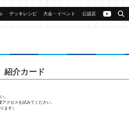
ル
デッキレシピ
大会・イベント
公認店
カード
大会
公認店舗
その他
ヴァンガードch
検索
」紹介カード
い。
再度アクセスを試みてください。
ります）
。