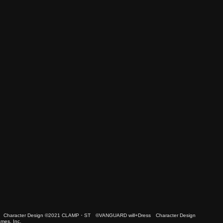
 Character Design ©2021 CLAMP・ST ©VANGUARD will+Dress Character Design
es, Inc.