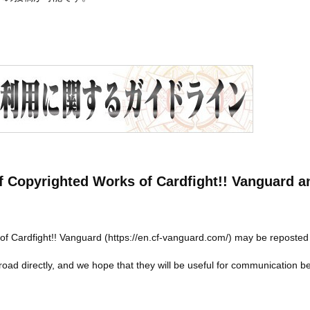
 Copyrighted Works of Cardfight!! Vanguard a
of Cardfight!! Vanguard (https://en.cf-vanguard.com/) may be reposted o
iroad directly, and we hope that they will be useful for communication b