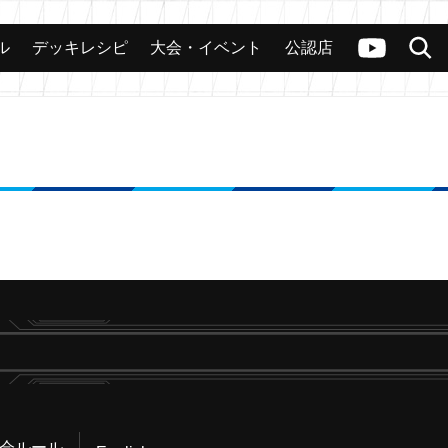
ル
デッキレシピ
大会・イベント
公認店
カード
大会
公認店舗
その他
ヴァンガードch
検索
会ルール