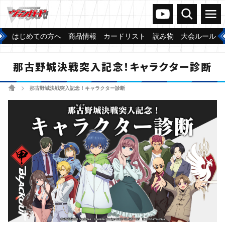
ヴァンガードch
検索
メニュー
はじめての方へ
商品情報
カードリスト
読み物
大会ルール
那古野城決戦突入記念！キャラクター診断
ホーム
那古野城決戦突入記念！キャラクター診断
>