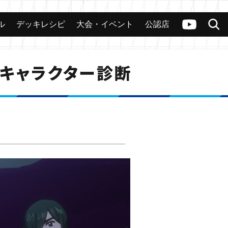
ル
デッキレシピ
大会・イベント
公認店
カード
大会
公認店舗
その他
ヴァンガードch
検索
s」キャラクター診断