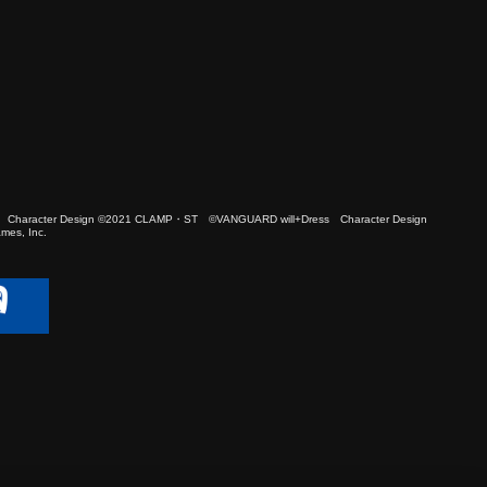
 Character Design ©2021 CLAMP・ST ©VANGUARD will+Dress Character Design
es, Inc.