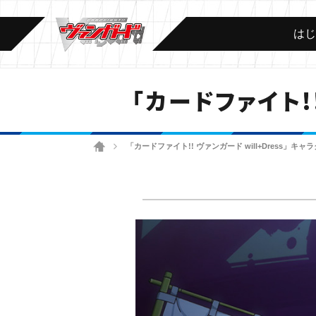
は
「カードファイト!
ホーム
「カードファイト!! ヴァンガード will+Dress」キ
>