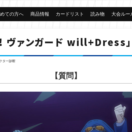
じめての方へ
商品情報
カードリスト
読み物
大会ルー
! ヴァンガード will+Dres
ャラクター診断
【質問】