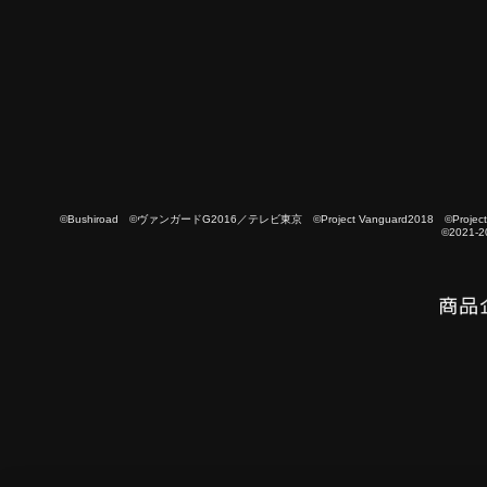
©Bushiroad ©ヴァンガードG2016／テレビ東京 ©Project Vanguard2018 ©Project Vanguard
©2021-2