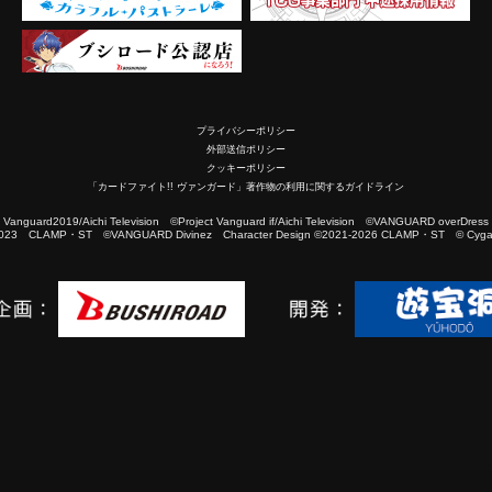
プライバシーポリシー
外部送信ポリシー
クッキーポリシー
「カードファイト!! ヴァンガード」著作物の利用に関するガイドライン
2019/Aichi Television ©Project Vanguard if/Aichi Television ©VANGUARD overDress
023 CLAMP・ST ©VANGUARD Divinez Character Design ©2021-2026 CLAMP・ST © Cygam