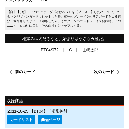
スタンドトリガー+5000
【自】【(R)】：このユニットが《かげろう》を【ブースト】したバトル中、ア
タックがヴァンガードにヒットした時、相手のグレード０のリアガードを１枚選
び、退却させてよい。退却させたら、そのターンのエンドフェイズ開始時、この
ユニットを山札に戻し、その山札をシャッフルする。
地獄の猛火だろうと、始まりは小さな火種だ。
BT04/072
C
山崎太郎
前のカード
次のカード
収録商品
2011-10-29
【BT04】「虚影神蝕」
カードリスト
商品ページ