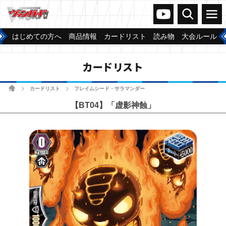
ヴァンガードch
検索
メニュー
はじめての方へ
商品情報
カードリスト
読み物
大会ルール
カードリスト
ホーム
カードリスト
フレイムシード・サラマンダー
>
>
【BT04】「虚影神蝕」