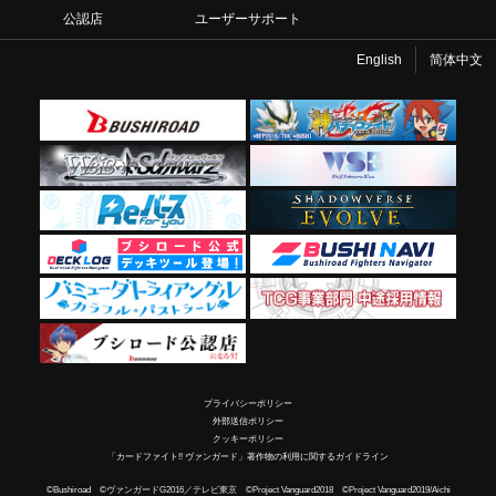
公認店
ユーザーサポート
English
简体中文
プライバシーポリシー
外部送信ポリシー
クッキーポリシー
「カードファイト!! ヴァンガード」著作物の利用に関するガイドライン
©Bushiroad ©ヴァンガードG2016／テレビ東京 ©Project Vanguard2018 ©Project Vanguard2019/Aichi