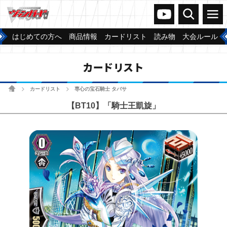
ヴァンガードch
検索
メニュー
はじめての方へ
商品情報
カードリスト
読み物
大会ルール
カードリスト
ホーム
カードリスト
専心の宝石騎士 タバサ
>
>
【BT10】「騎士王凱旋」