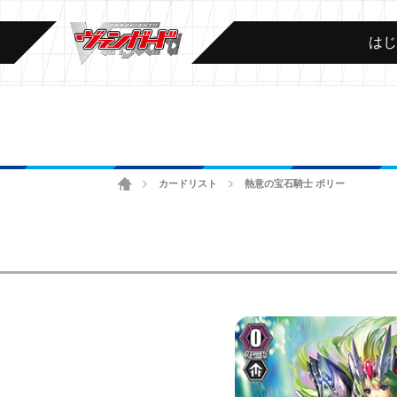
は
ホーム
カードリスト
熱意の宝石騎士 ポリー
>
>