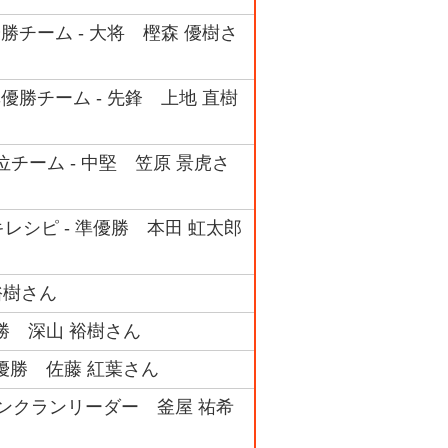
勝チーム - 大将 樫森 優樹さ
優勝チーム - 先鋒 上地 直樹
位チーム - 中堅 笠原 景虎さ
キレシピ - 準優勝 本田 虹太郎
裕樹さん
優勝 深山 裕樹さん
準優勝 佐藤 紅葉さん
ィンクランリーダー 釜屋 祐希