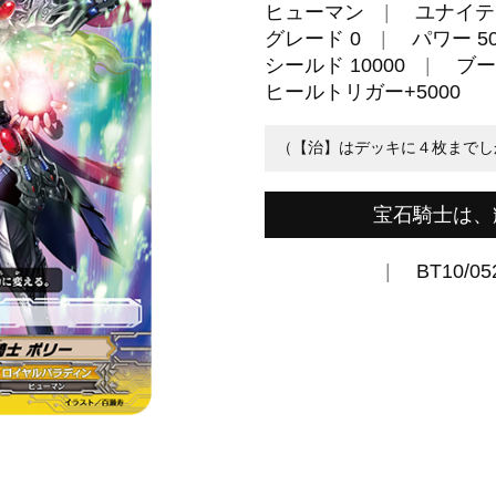
ヒューマン
ユナイテ
グレード 0
パワー 50
シールド 10000
ブー
ヒールトリガー+5000
（【治】はデッキに４枚までし
宝石騎士は、
BT10/05