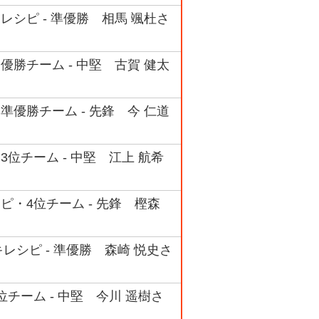
レシピ - 準優勝 相馬 颯杜さ
優勝チーム - 中堅 古賀 健太
準優勝チーム - 先鋒 今 仁道
3位チーム - 中堅 江上 航希
ピ・4位チーム - 先鋒 樫森
キレシピ - 準優勝 森崎 悦史さ
位チーム - 中堅 今川 遥樹さ