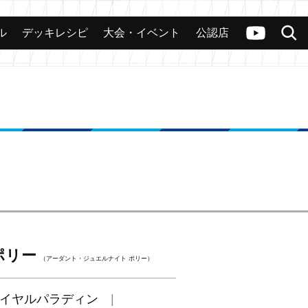
ル
デッキレシピ
大会・イベント
公認店
カード
大会
公認店舗
その他
ヴァンガードch
検索
ポリー
（アーダント・ジュエルナイト ポリー）
イヤルパラディン