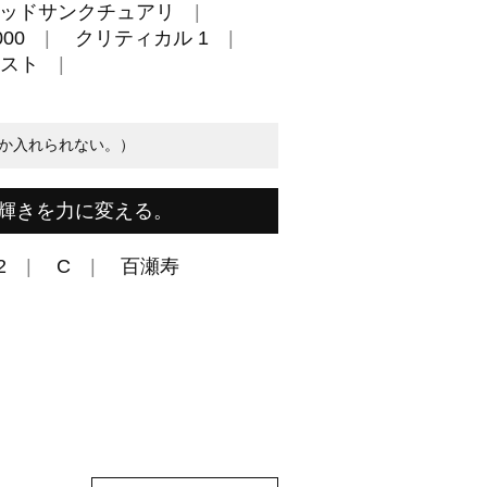
ッドサンクチュアリ
00
クリティカル 1
スト
か入れられない。）
輝きを力に変える。
2
C
百瀬寿