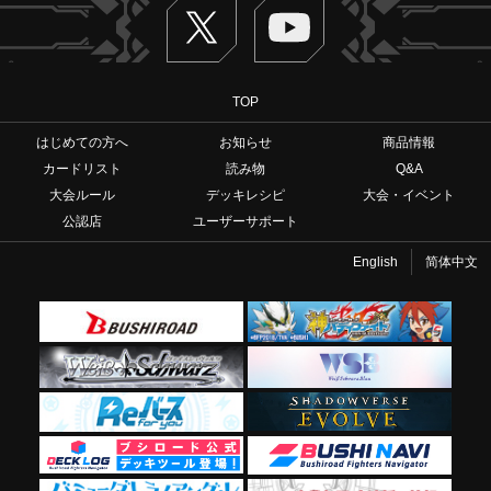
Twitter
ヴァンガードch
TOP
はじめての方へ
お知らせ
商品情報
カードリスト
読み物
Q&A
大会ルール
デッキレシピ
大会・イベント
公認店
ユーザーサポート
English
简体中文