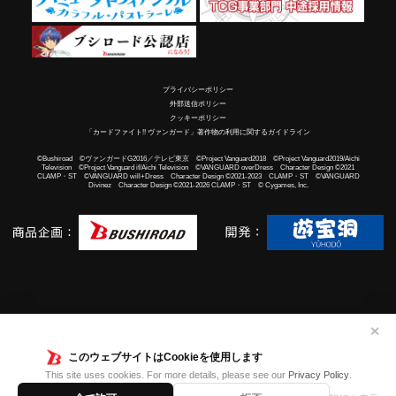
プライバシーポリシー
外部送信ポリシー
クッキーポリシー
「カードファイト!! ヴァンガード」著作物の利用に関するガイドライン
©Bushiroad ©ヴァンガードG2016／テレビ東京 ©Project Vanguard2018 ©Project Vanguard2019/Aichi
Television ©Project Vanguard if/Aichi Television ©VANGUARD overDress Character Design ©2021
CLAMP・ST ©VANGUARD will+Dress Character Design ©2021-2023 CLAMP・ST ©VANGUARD
Divinez Character Design ©2021-2026 CLAMP・ST © Cygames, Inc.
✕
このウェブサイトはCookieを使用します
This site uses cookies. For more details, please see our
Privacy Policy
.