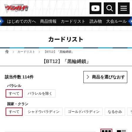
ヴァンガードch
検索
メニュー
はじめての方へ
商品情報
カードリスト
読み物
大会ルール
カードリスト
ホーム
カードリスト
【BT12】「黒輪縛鎖」
>
>
【BT12】「黒輪縛鎖」
該当件数 114件
商品を選びなおす
パラレル
すべて
パラレルを除く
国家・クラン
すべて
シャドウパラディン
ゴールドパラディン
なるかみ