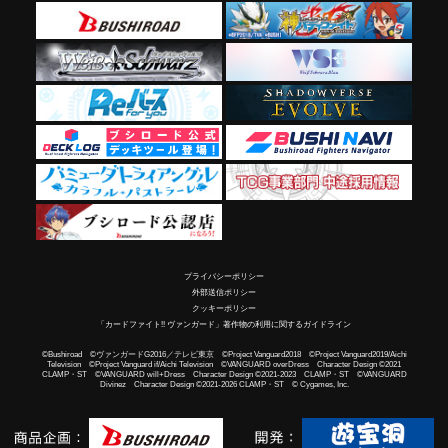
プライバシーポリシー
外部送信ポリシー
クッキーポリシー
「カードファイト!! ヴァンガード」著作物の利用に関するガイドライン
©Bushiroad ©ヴァンガードG2016／テレビ東京 ©Project Vanguard2018 ©Project Vanguard2019/Aichi
Television ©Project Vanguard if/Aichi Television ©VANGUARD overDress Character Design ©2021
CLAMP・ST ©VANGUARD will+Dress Character Design ©2021-2023 CLAMP・ST ©VANGUARD
Divinez Character Design ©2021-2026 CLAMP・ST © Cygames, Inc.