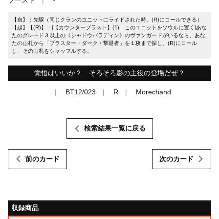
【自】：先駆（同じクランのユニットにライドされた時、(R)にコールできる）
【起】【(R)】：[【カウンターブラスト】(1)，このユニットをソウルに置く]あな
たのグレード３以上の《シャドウパラディン》のヴァンガードがいるなら、あな
たの山札から「ブラスター・ダーク・撃退者」を１枚まで探し、(R)にコール
し、その山札をシャッフルする。
覚悟はいいか？ そろそろ影の主役の登場だぜ？
BT12/023
R
Morechand
検索結果一覧に戻る
前のカード
次のカード
収録商品