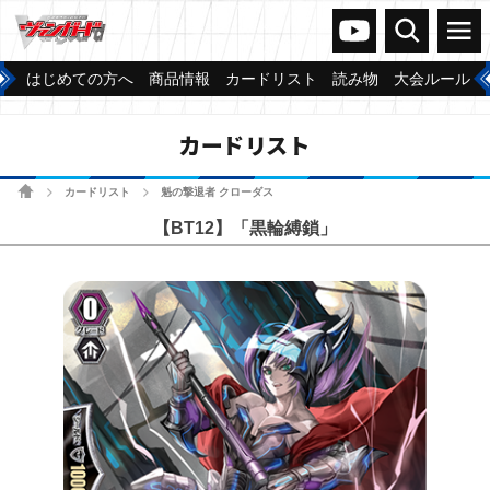
ヴァンガードch
検索
メニュー
はじめての方へ
商品情報
カードリスト
読み物
大会ルール
カードリスト
ホーム
カードリスト
魁の撃退者 クローダス
>
>
【BT12】「黒輪縛鎖」