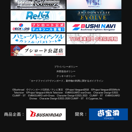
プライバシーポリシー
外部送信ポリシー
クッキーポリシー
「カードファイト!! ヴァンガード」著作物の利用に関するガイドライン
©Bushiroad ©ヴァンガードG2016／テレビ東京 ©Project Vanguard2018 ©Project Vanguard2019/Aichi
Television ©Project Vanguard if/Aichi Television ©VANGUARD overDress Character Design ©2021
CLAMP・ST ©VANGUARD will+Dress Character Design ©2021-2023 CLAMP・ST ©VANGUARD
Divinez Character Design ©2021-2026 CLAMP・ST © Cygames, Inc.