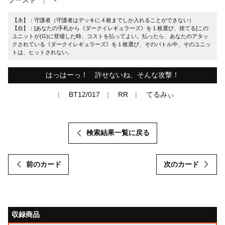
【永】：守護者（守護者はデッキに４枚までしか入れることができない）
【自】：[あなたの手札から《ダークイレギュラーズ》を１枚選び、捨てる]この
ユニットが(G)に登場した時、コストを払ってよい。払ったら、あなたのアタッ
クされている《ダークイレギュラーズ》を１枚選び、そのバトル中、そのユニッ
トは、ヒットされない。
はっはーっ！ 許せないね、そんな攻撃！
BT12/017
RR
てるみぃ
検索結果一覧に戻る
前のカード
次のカード
収録商品