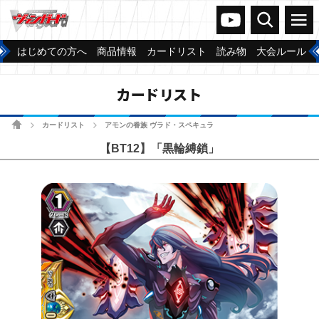
ヴァンガードch
検索
メニュー
はじめての方へ
商品情報
カードリスト
読み物
大会ルール
カードリスト
ホーム
カードリスト
アモンの眷族 ヴラド・スペキュラ
>
>
【BT12】「黒輪縛鎖」