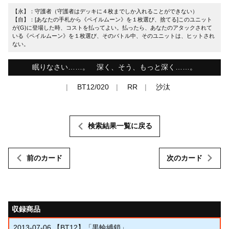
【永】：守護者（守護者はデッキに４枚までしか入れることができない）
【自】：[あなたの手札から《ペイルムーン》を１枚選び、捨てる]このユニット
が(G)に登場した時、コストを払ってよい。払ったら、あなたのアタックされて
いる《ペイルムーン》を１枚選び、そのバトル中、そのユニットは、ヒットされ
ない。
眠りなさい……。 深く、そう、もっと深く……。
BT12/020
RR
沙汰
検索結果一覧に戻る
前のカード
次のカード
収録商品
2013-07-06
【BT12】「黒輪縛鎖」