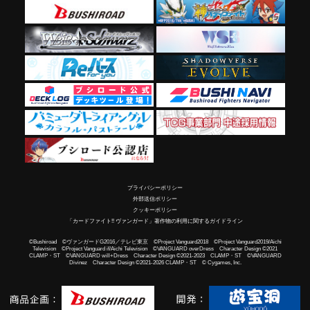
プライバシーポリシー
外部送信ポリシー
クッキーポリシー
「カードファイト!! ヴァンガード」著作物の利用に関するガイドライン
©Bushiroad ©ヴァンガードG2016／テレビ東京 ©Project Vanguard2018 ©Project Vanguard2019/Aichi
Television ©Project Vanguard if/Aichi Television ©VANGUARD overDress Character Design ©2021
CLAMP・ST ©VANGUARD will+Dress Character Design ©2021-2023 CLAMP・ST ©VANGUARD
Divinez Character Design ©2021-2026 CLAMP・ST © Cygames, Inc.