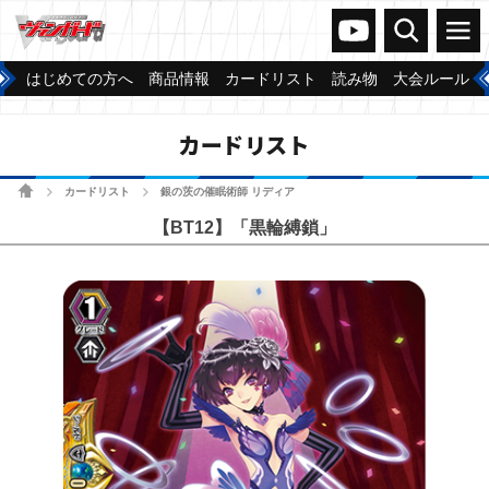
ヴァンガードch
検索
メニュー
はじめての方へ
商品情報
カードリスト
読み物
大会ルール
カードリスト
ホーム
カードリスト
銀の茨の催眠術師 リディア
>
>
【BT12】「黒輪縛鎖」