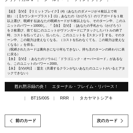
【起】【(V)】【リミットブレイク】(4)（あなたのダメージが４枚以上で有
効）：[【カウンターブラスト】(1)，あなたの《かげろう》のリアガードを１枚
以上選び、呪縛する]あなたの呪縛カードが５枚以上なら、そのターン中、このユ
ニットのパワー＋10000し、『【自】【(V)】：[あなたの手札から《かげろう》
を２枚選び、捨てる]このユニットがヴァンガードにアタックしたバトルの終了
時、コストを払ってよい。払ったら、このユニットを【スタンド】する。そのタ
ーン中、この能力は使えなくなる。（コストを払わなくても、この能力は使えな
くなる）』を得る。
（呪縛されたカードは裏向きになり何もできない。持ち主のターンの終わりに表
に戻る）
【永】【(V)】：あなたのソウルに「ドラゴニック・オーバーロード」があるな
ら、このユニットのパワー＋2000。
【永】【(V)/(R)】：盟主（共通するクランがないあなたのユニットがいるとアタ
ックできない）
甦れ黙示録の炎！ エターナル・フレイム・リバース！
BT15/005
RRR
タカヤマトシアキ
前のカード
次のカード