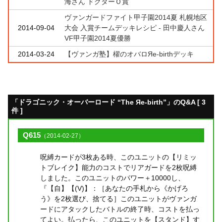
海さん ドクターＯ賞
ヴァンガードファイト甲子園2014夏 札幌地区
2014-09-04
大会 入賞チームデッキレシピ - 田中慶人さん
VF甲子園2014夏優勝
2014-03-24
【ヴァンガ塾】櫂のオバロЯe-birthデッキ
「ドラゴニック・オーバーロード “The Яe-birth”」のQ&A [ 3
件 ]
Q615
（2014-02-27）
呪縛カードが3枚ある時、このユニットの【リミッ
トブレイク】能力のコストでリアガードを2枚呪縛
しました。このユニットのパワー＋10000し、
『【自】【(V)】：［あなたの手札から《かげろ
う》を2枚選び、捨てる］このユニットがヴァンガ
ードにアタックしたバトルの終了時、コストを払っ
てよい。払ったら、このユニットを【スタンド】す