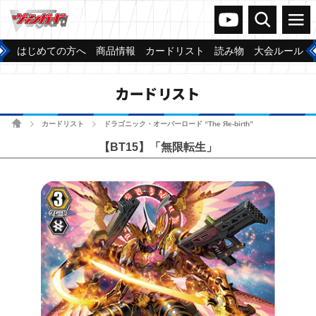
ヴァンガードch
検索
メニュー
はじめての方へ
商品情報
カードリスト
読み物
大会ルール
カードリスト
ホーム
カードリスト
ドラゴニック・オーバーロード “The Яe-birth”
>
>
【BT15】「無限転生」