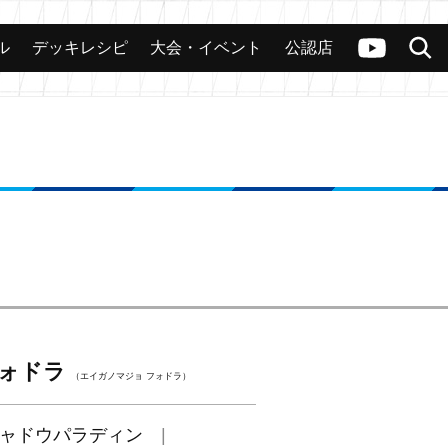
ル
デッキレシピ
大会・イベント
公認店
カード
大会
公認店舗
その他
ヴァンガードch
検索
フォドラ
（エイガノマジョ フォドラ）
ャドウパラディン