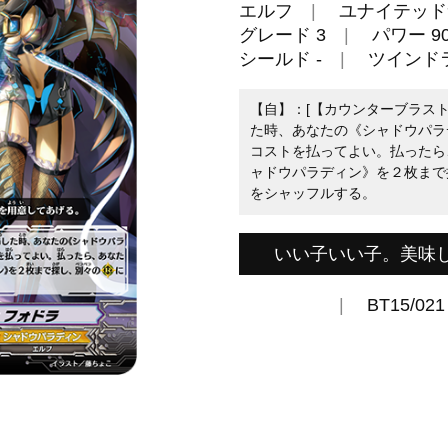
エルフ
ユナイテッド
グレード 3
パワー 90
シールド -
ツインド
【自】：[【カウンターブラスト】(
た時、あなたの《シャドウパラ
コストを払ってよい。払ったら
ャドウパラディン》を２枚まで
をシャッフルする。
いい子いい子。美味
BT15/021