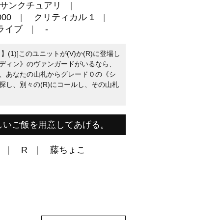
サンクチュアリ
00
クリティカル 1
ライブ
-
1)]このユニットが(V)か(R)に登場し
ディン》のヴァンガードがいるなら、
、あなたの山札からグレード０の《シ
探し、別々の(R)にコールし、その山札
しいご飯を用意してあげる。
R
藤ちょこ