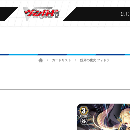
は
ホーム
カードリスト
鋭牙の魔女 フォドラ
>
>