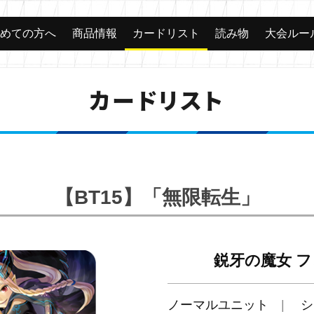
じめての方へ
商品情報
カードリスト
読み物
大会ルー
カードリスト
【BT15】「無限転生」
鋭牙の魔女 
ノーマルユニット
シ