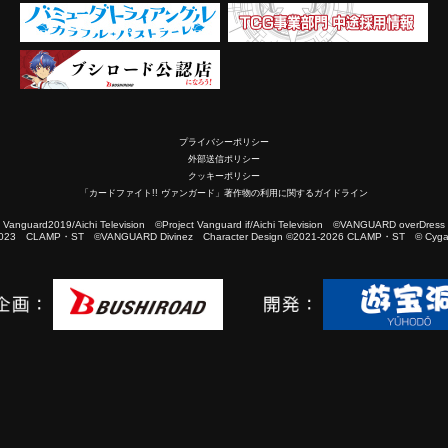
プライバシーポリシー
外部送信ポリシー
クッキーポリシー
「カードファイト!! ヴァンガード」著作物の利用に関するガイドライン
2019/Aichi Television ©Project Vanguard if/Aichi Television ©VANGUARD overDress
023 CLAMP・ST ©VANGUARD Divinez Character Design ©2021-2026 CLAMP・ST © Cygam