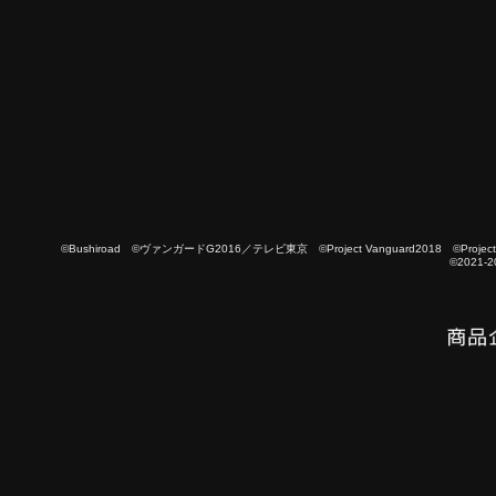
©Bushiroad ©ヴァンガードG2016／テレビ東京 ©Project Vanguard2018 ©Project Vanguard
©2021-2