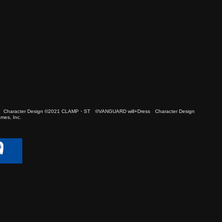
 Character Design ©2021 CLAMP・ST ©VANGUARD will+Dress Character Design
es, Inc.