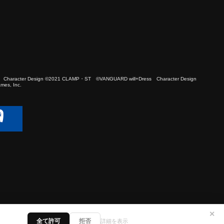
 Character Design ©2021 CLAMP・ST ©VANGUARD will+Dress Character Design
es, Inc.
✕
全て許可
拒否
詳細を表示