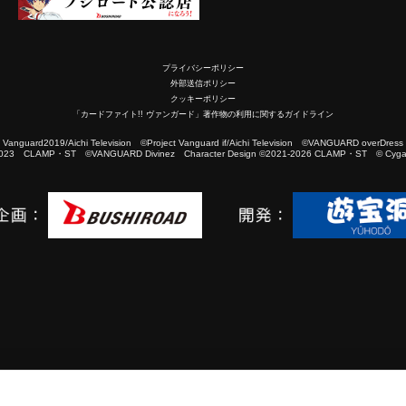
プライバシーポリシー
外部送信ポリシー
クッキーポリシー
「カードファイト!! ヴァンガード」著作物の利用に関するガイドライン
2019/Aichi Television ©Project Vanguard if/Aichi Television ©VANGUARD overDress
023 CLAMP・ST ©VANGUARD Divinez Character Design ©2021-2026 CLAMP・ST © Cygam