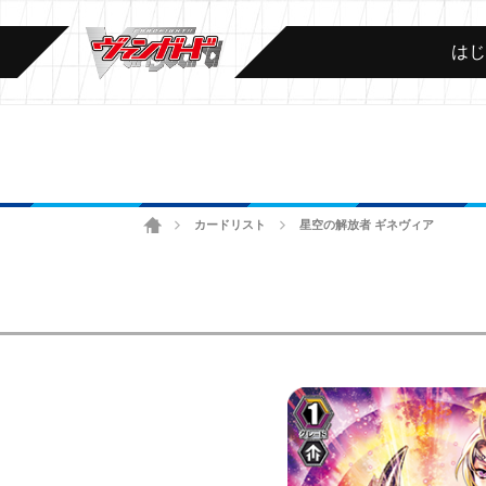
は
ホーム
カードリスト
星空の解放者 ギネヴィア
>
>