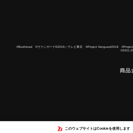
©Bushiroad ©ヴァンガードG2016／テレビ東京 ©Project Vanguard2018 ©Project Vanguard
©2021-2
このウェブサイトはCookieを使用します