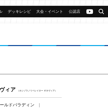
ル
デッキレシピ
大会・イベント
公認店
カード
大会
公認店舗
その他
ヴァンガードch
検索
ネヴィア
（ホシゾラノリベレイター ギネヴィア）
ールドパラディン