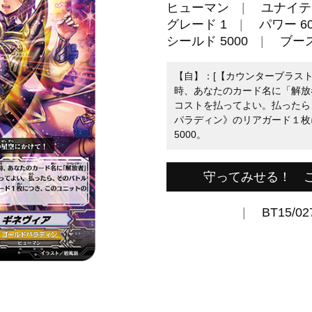
ヒューマン
ユナイテ
グレード 1
パワー 60
シールド 5000
ブー
【自】：[【カウンターブラスト】
時、あなたのカード名に「解放
コストを払ってよい。払ったら
パラディン》のリアガード１枚
5000。
守ってみせる！ 
BT15/02