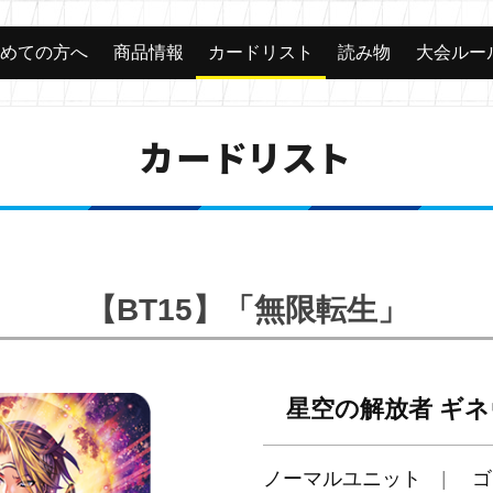
じめての方へ
商品情報
カードリスト
読み物
大会ルー
カードリスト
【BT15】「無限転生」
星空の解放者 ギ
ノーマルユニット
ゴ