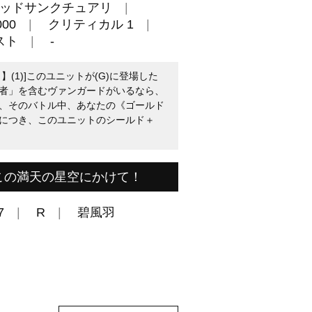
ッドサンクチュアリ
00
クリティカル 1
スト
-
(1)]このユニットが(G)に登場した
者」を含むヴァンガードがいるなら、
、そのバトル中、あなたの《ゴールド
につき、このユニットのシールド＋
この満天の星空にかけて！
7
R
碧風羽