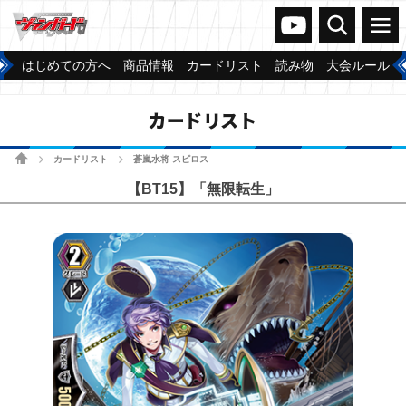
ヴァンガードch
検索
メニュー
はじめての方へ
商品情報
カードリスト
読み物
大会ルール
カードリスト
ホーム
カードリスト
蒼嵐水将 スピロス
>
>
【BT15】「無限転生」