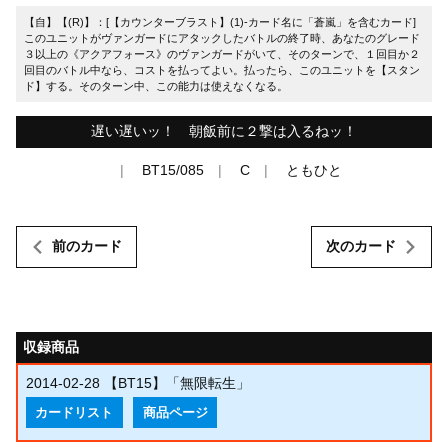
【自】【(R)】：[【カウンターブラスト】(1)-カード名に「蒼嵐」を含むカード]
このユニットがヴァンガードにアタックしたバトルの終了時、あなたのグレード
３以上の《アクアフォース》のヴァンガードがいて、そのターンで、１回目か２
回目のバトル中なら、コストを払ってよい。払ったら、このユニットを【スタン
ド】する。そのターン中、この能力は使えなくなる。
遅い遅いッ！ 朝飯前に２撃は入るねッ！
BT15/085
C
ともひと
前のカード
次のカード
収録商品
2014-02-28
【BT15】「無限転生」
カードリスト
商品ページ