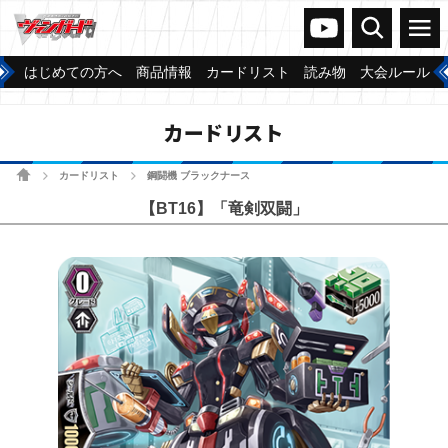
ヴァンガードch
検索
メニュー
はじめての方へ
商品情報
カードリスト
読み物
大会ルール
カードリスト
ホーム
カードリスト
鋼闘機 ブラックナース
>
>
【BT16】「竜剣双闘」