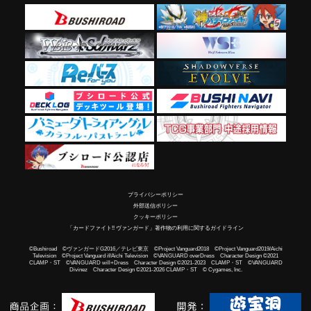
プライバシーポリシー
外部送信ポリシー
クッキーポリシー
「カードファイト!! ヴァンガード」著作物の利用に関するガイドライン
©Bushiroad ©ヴァンガードG2016／テレビ東京 ©Project Vanguard2018 ©Project Vanguard2019/Aichi
Television ©Project Vanguard if/Aichi Television ©VANGUARD overDress Character Design ©2021
CLAMP・ST ©VANGUARD will+Dress Character Design ©2021-2023 CLAMP・ST ©VANGUARD
Divinez Character Design ©2021-2026 CLAMP・ST © Cygames, Inc.