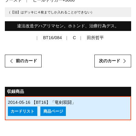
（【治】はデッキに４枚までしか入れることができない）
違法改造デハアリマセン。ホトンド、治療行為デス。
BT16/084
C
田所哲平
前のカード
次のカード
収録商品
2014-05-16
【BT16】「竜剣双闘」
カードリスト
商品ページ