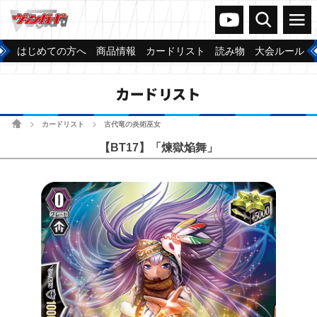
ヴァンガードch
検索
メニュー
はじめての方へ
商品情報
カードリスト
読み物
大会ルール
カードリスト
ホーム
カードリスト
古代竜の炎術巫女
>
>
【BT17】「煉獄焔舞」