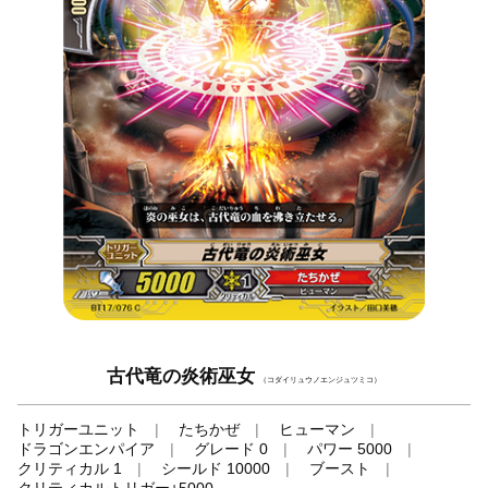
古代竜の炎術巫女
（コダイリュウノエンジュツミコ）
トリガーユニット
たちかぜ
ヒューマン
ドラゴンエンパイア
グレード 0
パワー 5000
クリティカル 1
シールド 10000
ブースト
クリティカルトリガー+5000