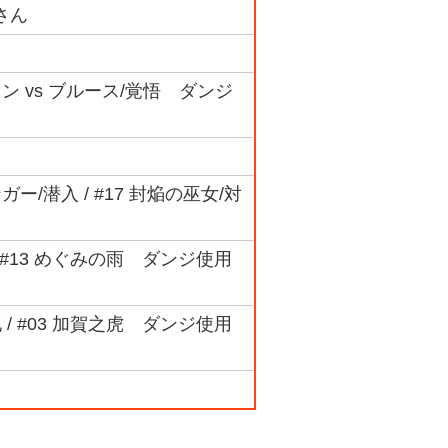
さん
ん
オン vs ブルース/覚悟 ダンジ
ガー/潜入 / #17 封焔の巫女/対
 / #13 めぐみの雨 ダンジ使用
地 / #03 加賀之虎 ダンジ使用