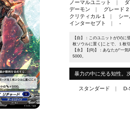
ノーマルユニット
ダ
デーモン
グレード 2
クリティカル 1
シール
インターセプト
-
【自】：このユニットが(V)に
枚ソウルに置く]ことで、１枚
【永】【(R)】：あなたが“一
5000。
暴力の中に光る知性。
スタンダード
D-