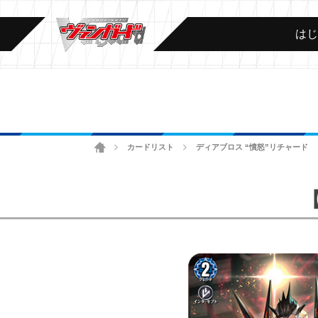
は
ホーム
カードリスト
ディアブロス “憤怒”リチャード
>
>
【