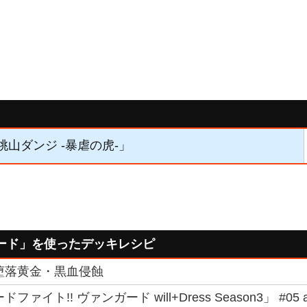
「桃山ダンジ -暴虐の虎-」
ャード」を使ったデッキレシピ
堕落黄金・黒血侵蝕
ァイト!! ヴァンガード will+Dress Season3」 #05 a