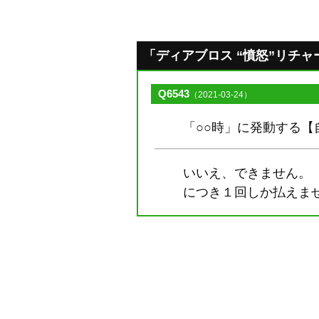
「ディアブロス “憤怒”リチャード
Q6543
（2021-03-24）
「○○時」に発動する
いいえ、できません。
につき１回しか払えま