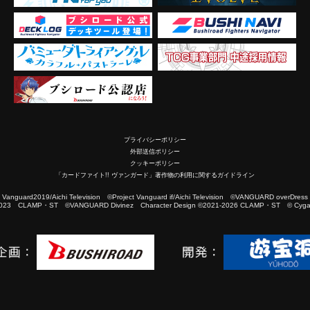
プライバシーポリシー
外部送信ポリシー
クッキーポリシー
「カードファイト!! ヴァンガード」著作物の利用に関するガイドライン
2019/Aichi Television ©Project Vanguard if/Aichi Television ©VANGUARD overDress
023 CLAMP・ST ©VANGUARD Divinez Character Design ©2021-2026 CLAMP・ST © Cygam