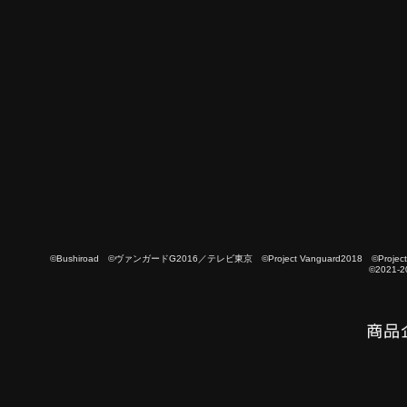
©Bushiroad ©ヴァンガードG2016／テレビ東京 ©Project Vanguard2018 ©Project Vanguard
©2021-2