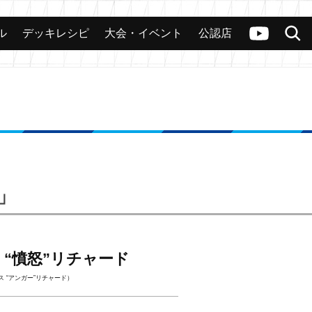
ル
デッキレシピ
大会・イベント
公認店
カード
大会
公認店舗
その他
ヴァンガードch
検索
-」
 “憤怒”リチャード
 “アンガー”リチャード）