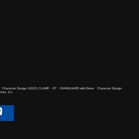
 Character Design ©2021 CLAMP・ST ©VANGUARD will+Dress Character Design
es, Inc.