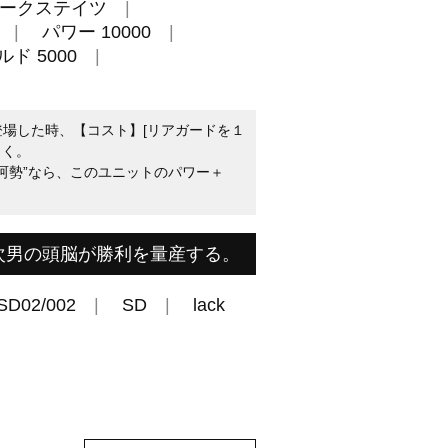
ークステイツ
パワー 10000
ド 5000
登場した時、【コスト】[リアガードを１
引く。
気呵勢”なら、このユニットのパワー＋
次男の頭脳が勝利を量産する。
SD02/002
SD
lack