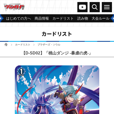
ヴァンガードch
検索
メニュー
はじめての方へ
商品情報
カードリスト
読み物
大会ルール
カードリスト
ホーム
カードリスト
ブラザーズ・ソウル
>
>
【D-SD02】「桃山ダンジ -暴虐の虎-」