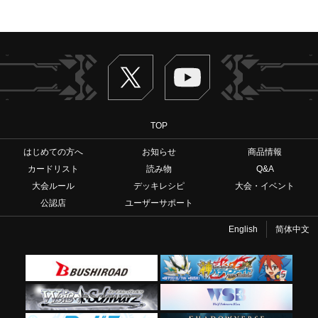
Twitter
ヴァンガードch
TOP
はじめての方へ
お知らせ
商品情報
カードリスト
読み物
Q&A
大会ルール
デッキレシピ
大会・イベント
公認店
ユーザーサポート
English
简体中文