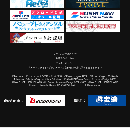
プライバシーポリシー
外部送信ポリシー
クッキーポリシー
「カードファイト!! ヴァンガード」著作物の利用に関するガイドライン
©Bushiroad ©ヴァンガードG2016／テレビ東京 ©Project Vanguard2018 ©Project Vanguard2019/Aichi
Television ©Project Vanguard if/Aichi Television ©VANGUARD overDress Character Design ©2021
CLAMP・ST ©VANGUARD will+Dress Character Design ©2021-2023 CLAMP・ST ©VANGUARD
Divinez Character Design ©2021-2026 CLAMP・ST © Cygames, Inc.