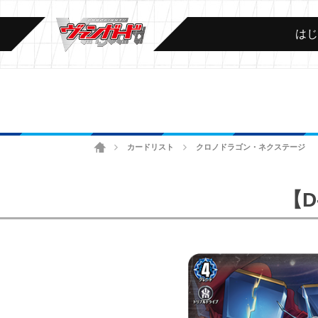
は
ホーム
カードリスト
クロノドラゴン・ネクステージ
>
>
【D-