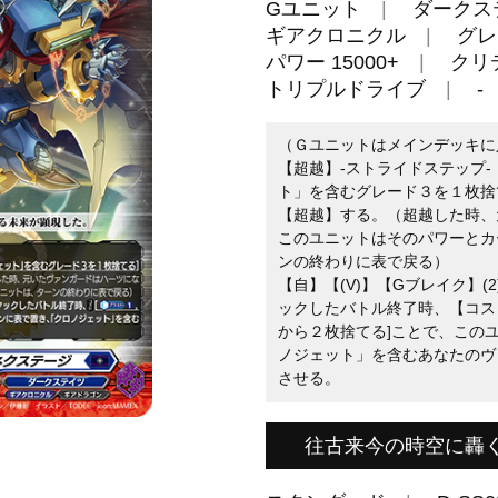
Gユニット
ダークス
ギアクロニクル
グレ
パワー 15000+
クリ
トリプルドライブ
-
（Ｇユニットはメインデッキに
【超越】-ストライドステップ-
ト」を含むグレード３を１枚捨て
【超越】する。（超越した時、
このユニットはそのパワーとカ
ンの終わりに表で戻る）
【自】【(V)】【Gブレイク】
ックしたバトル終了時、【コスト
から２枚捨てる]ことで、この
ノジェット」を含むあなたのヴ
させる。
往古来今の時空に轟