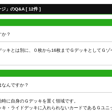
のQ&A [ 12件 ]
すか？
デッキとは別に、０枚から16枚までＧデッキとしてＧゾ
はなんですか？
始時に自身のＧデッキを置く領域です。
ッキ・ライドデッキに入れられないカードであるＧユニッ