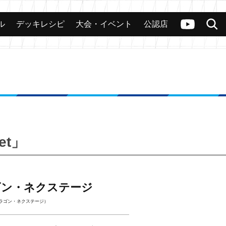
ル
デッキレシピ
大会・イベント
公認店
カード
大会
公認店舗
その他
ヴァンガードch
検索
jet」
ゴン・ネクステージ
ラゴン・ネクステージ）