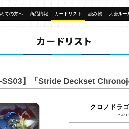
じめての方へ
商品情報
カードリスト
読み物
大会ルー
カードリスト
SS03】「Stride Deckset Chrono
クロノドラ
（クロノド