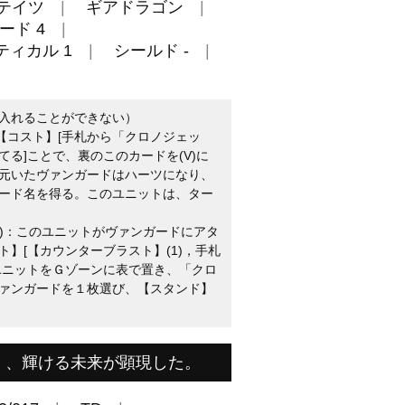
テイツ
ギアドラゴン
ード 4
ティカル 1
シールド -
入れることができない）
【コスト】[手札から「クロノジェッ
る]ことで、裏のこのカードを(V)に
元いたヴァンガードはハーツになり、
ード名を得る。このユニットは、ター
(2)：このユニットがヴァンガードにアタ
】[【カウンターブラスト】(1)，手札
ユニットをＧゾーンに表で置き、「クロ
ァンガードを１枚選び、【スタンド】
く、輝ける未来が顕現した。