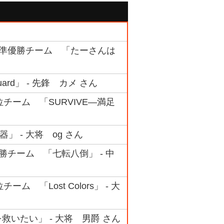
ック 準優勝チーム 「たーさんは
ard」 - 先鋒 カメ さん
3位チーム 「SURVIVE―満足
」 - 大将 og さん
 優勝チーム 「七転八倒」 - 中
ム 「Lost Colors」 - 大
を救いたい」 - 大将 男爵 さん