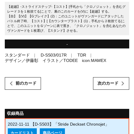
【超越】-ストライドステップ-【コスト】[手札から「クロノジェット」を含むグ
レード３を１枚捨てる]ことで、裏のこのカードを(V)に【超越】する。
【自】【(V)】【Gブレイク】(2)：このユニットがヴァンガードにアタックした
バトル終了時、【コスト】[【カウンターブラスト】(1)，手札から２枚捨てる]こ
とで、このユニットをＧゾーンに表で置き、「クロノジェット」を含むあなたの
ヴァンガードを１枚選び、【スタンド】させる。
-
スタンダード
D-SS03/017R
TDR
デザイン／伊藤彰 イラスト／TODEE icon:MAMEX
前のカード
次のカード
収録商品
2022-11-11
【D-SS03】「Stride Deckset Chronojet」
カードリスト
商品ページ