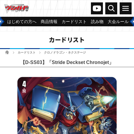
ヴァンガードch
検索
メニュー
はじめての方へ
商品情報
カードリスト
読み物
大会ルール
カードリスト
ホーム
カードリスト
クロノドラゴン・ネクステージ
>
>
【D-SS03】「Stride Deckset Chronojet」