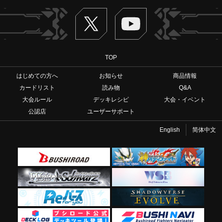
Twitter
ヴァンガードch
TOP
はじめての方へ
お知らせ
商品情報
カードリスト
読み物
Q&A
大会ルール
デッキレシピ
大会・イベント
公認店
ユーザーサポート
English
简体中文