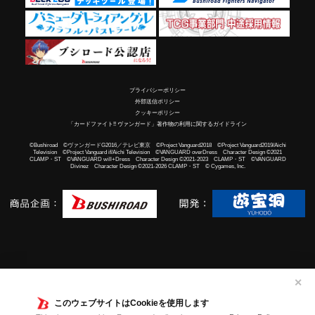
プライバシーポリシー
外部送信ポリシー
クッキーポリシー
「カードファイト!! ヴァンガード」著作物の利用に関するガイドライン
©Bushiroad ©ヴァンガードG2016／テレビ東京 ©Project Vanguard2018 ©Project Vanguard2019/Aichi
Television ©Project Vanguard if/Aichi Television ©VANGUARD overDress Character Design ©2021
CLAMP・ST ©VANGUARD will+Dress Character Design ©2021-2023 CLAMP・ST ©VANGUARD
Divinez Character Design ©2021-2026 CLAMP・ST © Cygames, Inc.
✕
このウェブサイトはCookieを使用します