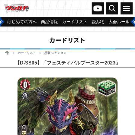
ヴァンガードch
検索
メニュー
はじめての方へ
商品情報
カードリスト
読み物
大会ルール
カードリスト
ホーム
カードリスト
忍竜 シキンタン
>
>
【D-SS05】「フェスティバルブースター2023」