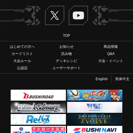
Twitter
ヴァンガードch
TOP
はじめての方へ
お知らせ
商品情報
カードリスト
読み物
Q&A
大会ルール
デッキレシピ
大会・イベント
公認店
ユーザーサポート
English
简体中文