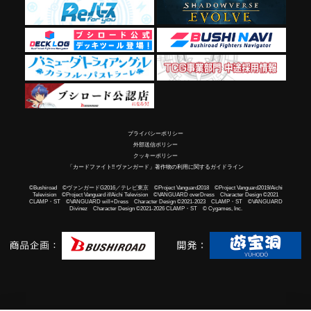
プライバシーポリシー
外部送信ポリシー
クッキーポリシー
「カードファイト!! ヴァンガード」著作物の利用に関するガイドライン
©Bushiroad ©ヴァンガードG2016／テレビ東京 ©Project Vanguard2018 ©Project Vanguard2019/Aichi
Television ©Project Vanguard if/Aichi Television ©VANGUARD overDress Character Design ©2021
CLAMP・ST ©VANGUARD will+Dress Character Design ©2021-2023 CLAMP・ST ©VANGUARD
Divinez Character Design ©2021-2026 CLAMP・ST © Cygames, Inc.