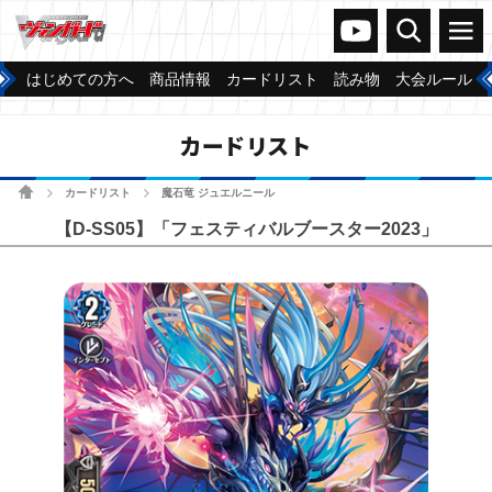
ヴァンガードch
検索
メニュー
はじめての方へ
商品情報
カードリスト
読み物
大会ルール
カードリスト
ホーム
カードリスト
魔石竜 ジュエルニール
>
>
【D-SS05】「フェスティバルブースター2023」