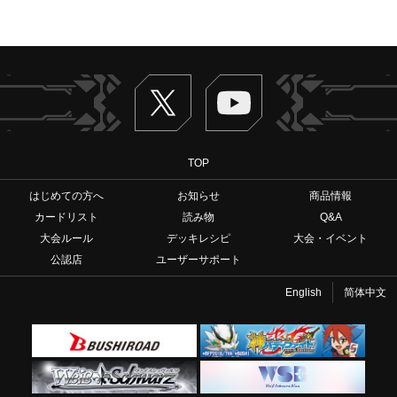
Twitter
ヴァンガードch
TOP
はじめての方へ
お知らせ
商品情報
カードリスト
読み物
Q&A
大会ルール
デッキレシピ
大会・イベント
公認店
ユーザーサポート
English
简体中文