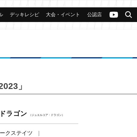
ル
デッキレシピ
大会・イベント
公認店
カード
大会
公認店舗
その他
ヴァンガードch
検索
023」
ドラゴン
（ジュエルコア・ドラゴン）
ークステイツ