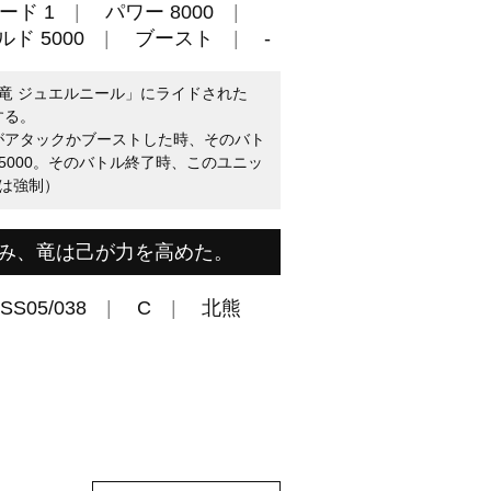
ード 1
パワー 8000
ド 5000
ブースト
-
竜 ジュエルニール」にライドされた
する。
トがアタックかブーストした時、そのバト
5000。そのバトル終了時、このユニッ
は強制）
み、竜は己が力を高めた。
-SS05/038
C
北熊