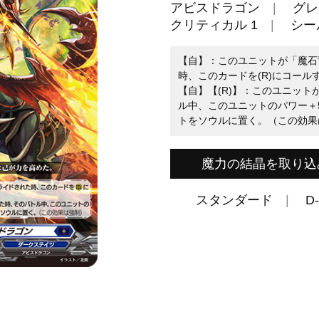
アビスドラゴン
グレ
クリティカル 1
シール
【自】：このユニットが「魔石
時、このカードを(R)にコール
【自】【(R)】：このユニッ
ル中、このユニットのパワー＋
トをソウルに置く。（この効果
魔力の結晶を取り込
スタンダード
D