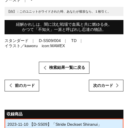
【自】：このユニットがライドされた時、あなたが後攻なら、１枚引く。
紐解かれしは、闇に沈む戦場で血風と共に燃ゆる炎。
かつて「不知火」一派と呼ばれし忍達の物語。
スタンダード
D-SS09/004
TD
イラスト／kaworu icon:MAMEX
検索結果一覧に戻る
前のカード
次のカード
収録商品
2023-11-10
【D-SS09】「Stride Deckset Shiranui」