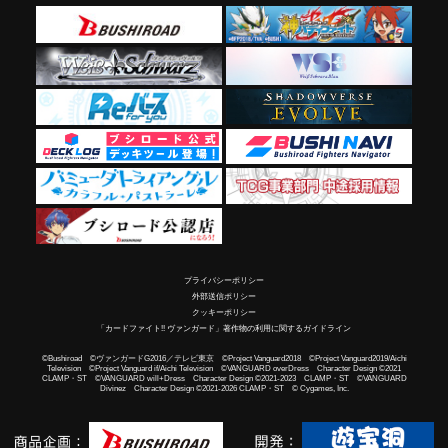
プライバシーポリシー
外部送信ポリシー
クッキーポリシー
「カードファイト!! ヴァンガード」著作物の利用に関するガイドライン
©Bushiroad ©ヴァンガードG2016／テレビ東京 ©Project Vanguard2018 ©Project Vanguard2019/Aichi
Television ©Project Vanguard if/Aichi Television ©VANGUARD overDress Character Design ©2021
CLAMP・ST ©VANGUARD will+Dress Character Design ©2021-2023 CLAMP・ST ©VANGUARD
Divinez Character Design ©2021-2026 CLAMP・ST © Cygames, Inc.