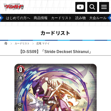
ヴァンガードch
検索
メニュー
はじめての方へ
商品情報
カードリスト
読み物
大会ルール
カードリスト
ホーム
カードリスト
忍竜 マドイ
>
>
【D-SS09】「Stride Deckset Shiranui」