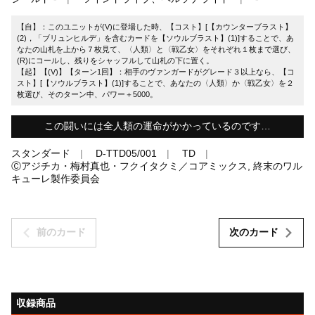
【自】：このユニットが(V)に登場した時、【コスト】[【カウンターブラスト】
(2)，「ブリュンヒルデ」を含むカードを【ソウルブラスト】(1)]することで、あ
なたの山札を上から７枚見て、〈人類〉と〈戦乙女〉をそれぞれ１枚まで選び、
(R)にコールし、残りをシャッフルして山札の下に置く。
【起】【(V)】【ターン1回】：相手のヴァンガードがグレード３以上なら、【コ
スト】[【ソウルブラスト】(1)]することで、あなたの〈人類〉か〈戦乙女〉を２
枚選び、そのターン中、パワー＋5000。
この闘いには全人類の運命がかかっているのです…
スタンダード
D-TTD05/001
TD
Ⓒアジチカ・梅村真也・フクイタクミ／コアミックス, 終末のワル
キューレ製作委員会
前のカード
次のカード
収録商品