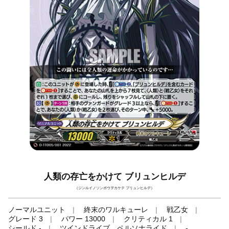
人類の存亡をかけて ブリュンヒルデ
（ジンルイノソンボウヲカケテ ブリュンヒルデ）
ノーマルユニット
終末のワルキューレ
戦乙女
グレード 3
パワー 13000
クリティカル 1
シールド -
ツインドライブ、ペルソナライド
-