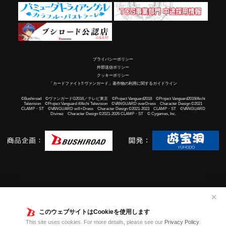
プライバシーポリシー
外部送信ポリシー
クッキーポリシー
「カードファイト!! ヴァンガード」著作物の利用に関するガイドライン
©Bushiroad ©ヴァンガードG2016／テレビ東京 ©Project Vanguard2018 ©Project Vanguard2019/Aichi
Television ©Project Vanguard if/Aichi Television ©VANGUARD overDress Character Design ©2021
CLAMP・ST ©VANGUARD will+Dress Character Design ©2021-2023 CLAMP・ST ©VANGUARD
Divinez Character Design ©2021-2026 CLAMP・ST © Cygames, Inc.
✕
このウェブサイトはCookieを使用します
This site uses cookies. For more details, please see our
Privacy Policy
.