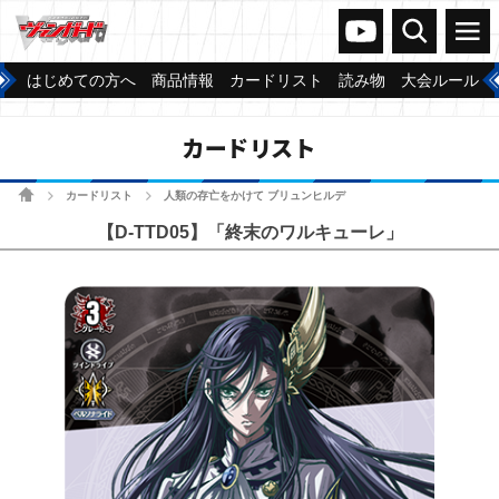
ヴァンガードch
検索
メニュー
はじめての方へ
商品情報
カードリスト
読み物
大会ルール
カードリスト
ホーム
カードリスト
人類の存亡をかけて ブリュンヒルデ
>
>
【D-TTD05】「終末のワルキューレ」