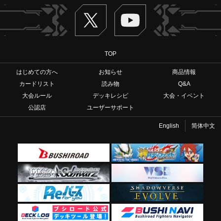
Twitter
ヴァンガードch
TOP
はじめての方へ
お知らせ
商品情報
カードリスト
読み物
Q&A
大会ルール
デッキレシピ
大会・イベント
公認店
ユーザーサポート
English
简体中文