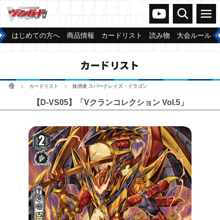
ヴァンガードch
検索
メニュー
はじめての方へ
商品情報
カードリスト
読み物
大会ルール
カードリスト
ホーム
カードリスト
抹消者 スパークレイズ・ドラゴン
>
>
【D-VS05】「Vクランコレクション Vol.5」