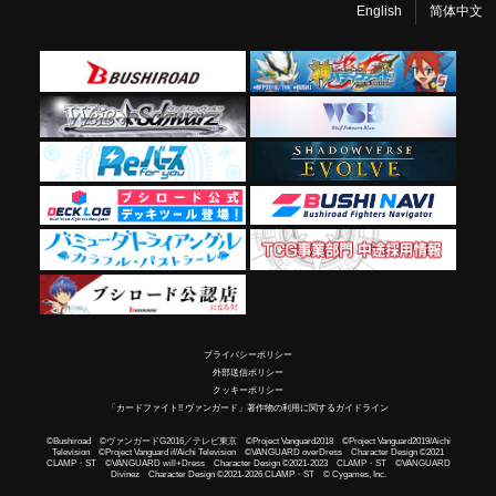
English
简体中文
プライバシーポリシー
外部送信ポリシー
クッキーポリシー
「カードファイト!! ヴァンガード」著作物の利用に関するガイドライン
©Bushiroad ©ヴァンガードG2016／テレビ東京 ©Project Vanguard2018 ©Project Vanguard2019/Aichi
Television ©Project Vanguard if/Aichi Television ©VANGUARD overDress Character Design ©2021
CLAMP・ST ©VANGUARD will+Dress Character Design ©2021-2023 CLAMP・ST ©VANGUARD
Divinez Character Design ©2021-2026 CLAMP・ST © Cygames, Inc.