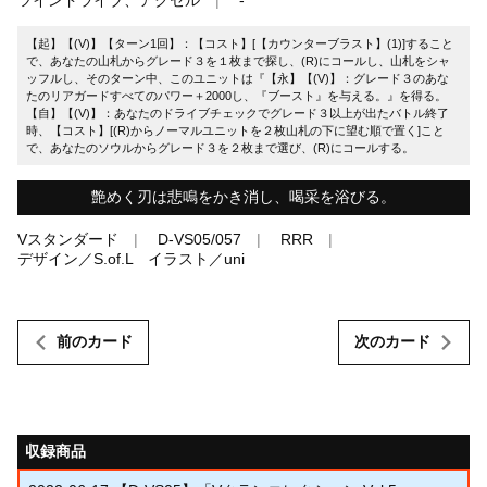
【起】【(V)】【ターン1回】：【コスト】[【カウンターブラスト】(1)]すること
で、あなたの山札からグレード３を１枚まで探し、(R)にコールし、山札をシャ
ッフルし、そのターン中、このユニットは『【永】【(V)】：グレード３のあな
たのリアガードすべてのパワー＋2000し、『ブースト』を与える。』を得る。
【自】【(V)】：あなたのドライブチェックでグレード３以上が出たバトル終了
時、【コスト】[(R)からノーマルユニットを２枚山札の下に望む順で置く]こと
で、あなたのソウルからグレード３を２枚まで選び、(R)にコールする。
艶めく刃は悲鳴をかき消し、喝采を浴びる。
Vスタンダード
D-VS05/057
RRR
デザイン／S.of.L イラスト／uni
前のカード
次のカード
収録商品