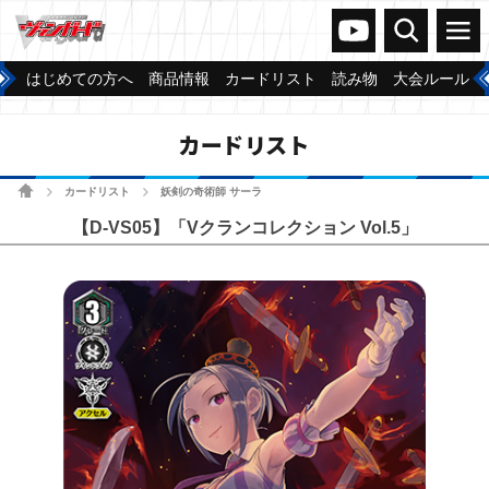
ヴァンガードch
検索
メニュー
はじめての方へ
商品情報
カードリスト
読み物
大会ルール
カードリスト
ホーム
カードリスト
妖剣の奇術師 サーラ
>
>
【D-VS05】「Vクランコレクション Vol.5」