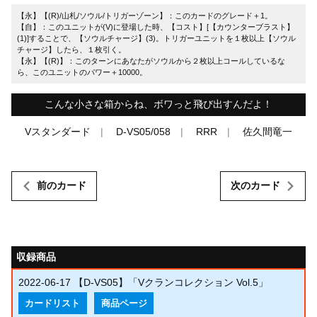
【永】【(R)/山札/ソウル/トリガーゾーン】：このカードのグレード＋1。
【自】：このユニットが(V)に登場した時、【コスト】[【カウンターブラスト】
(1)]することで、【ソウルチャージ】(3)。トリガーユニットを１枚以上【ソウル
チャージ】したら、１枚引く。
【永】【(R)】：このターンにあなたがソウルから２枚以上コールしているな
ら、このユニットのパワー＋10000。
こんな小さな箱からね、ボワっと飛び出すんだよ！
Vスタンダード
D-VS05/058
RRR
佐久間竜一
前のカード
次のカード
収録商品
2022-06-17
【D-VS05】「Vクランコレクション Vol.5」
カードリスト
商品ページ