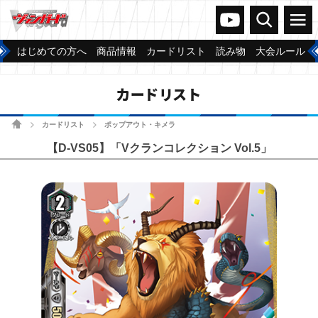
ヴァンガードch
検索
メニュー
はじめての方へ
商品情報
カードリスト
読み物
大会ルール
カードリスト
ホーム
カードリスト
ポップアウト・キメラ
>
>
【D-VS05】「Vクランコレクション Vol.5」