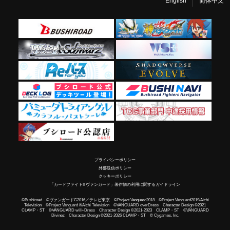
English
简体中文
プライバシーポリシー
外部送信ポリシー
クッキーポリシー
「カードファイト!! ヴァンガード」著作物の利用に関するガイドライン
©Bushiroad ©ヴァンガードG2016／テレビ東京 ©Project Vanguard2018 ©Project Vanguard2019/Aichi
Television ©Project Vanguard if/Aichi Television ©VANGUARD overDress Character Design ©2021
CLAMP・ST ©VANGUARD will+Dress Character Design ©2021-2023 CLAMP・ST ©VANGUARD
Divinez Character Design ©2021-2026 CLAMP・ST © Cygames, Inc.