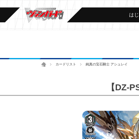
は
ホーム
カードリスト
純真の宝石騎士 アシュレイ
>
>
【DZ-