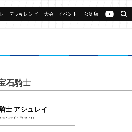
ル
デッキレシピ
大会・イベント
公認店
カード
大会
公認店舗
その他
ヴァンガードch
検索
 宝石騎士
騎士 アシュレイ
ジュエルナイト アシュレイ）