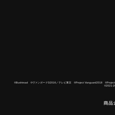
©Bushiroad ©ヴァンガードG2016／テレビ東京 ©Project Vanguard2018 ©Project Vanguard
©2021-2