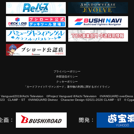
プライバシーポリシー
外部送信ポリシー
クッキーポリシー
「カードファイト!! ヴァンガード」著作物の利用に関するガイドライン
2019/Aichi Television ©Project Vanguard if/Aichi Television ©VANGUARD overDress
023 CLAMP・ST ©VANGUARD Divinez Character Design ©2021-2026 CLAMP・ST © Cygam