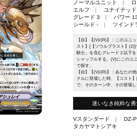
ノーマルユニット
ロ
エルフ
ユナイテッド
グレード 3
パワー 13
シールド -
ツインド
【自】【(V)/(R)】：この
スト】[【ソウルブラスト】(2
騎士」を含むグレード２以下を
シャッフルする。(V)にこの
で探す。
【自】【(V)/(R)】：あな
クルに登場した時、【コスト】[
で、そのターン中、その登場し
迷いなき純粋な勇
Vスタンダード
DZ-P
タカヤマトシアキ