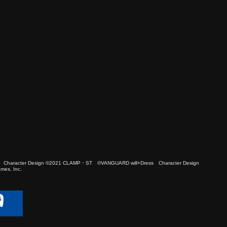
 Character Design ©2021 CLAMP・ST ©VANGUARD will+Dress Character Design
es, Inc.