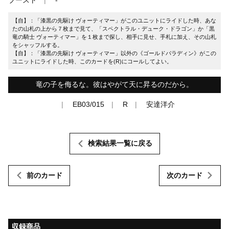
【自】：「漆黒の先駆け ヴォーティマー」がこのユニットにライドした時、あな
たの山札の上から７枚まで見て、「スペクトラル・デューク・ドラゴン」か「黒
竜の騎士 ヴォーティマー」を１枚まで探し、相手に見せ、手札に加え、その山札
をシャッフルする。
【自】：「漆黒の先駆け ヴォーティマー」以外の《ゴールドパラディン》がこの
ユニットにライドした時、このカードを(R)にコールしてよい。
竜の子を侮るな。彼はやがて天に昇るのだから。
EB03/015
R
安達洋介
検索結果一覧に戻る
前のカード
次のカード
収録商品