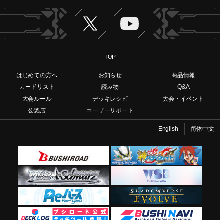
Twitter
ヴァンガードch
TOP
はじめての方へ
お知らせ
商品情報
カードリスト
読み物
Q&A
大会ルール
デッキレシピ
大会・イベント
公認店
ユーザーサポート
English
简体中文