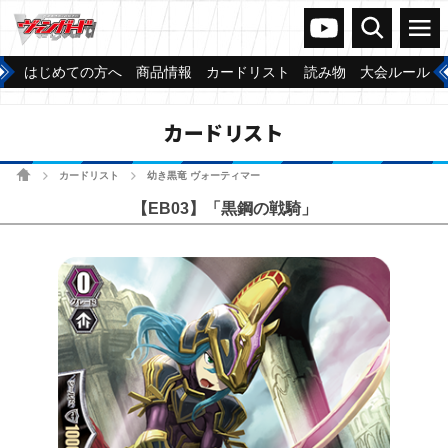
ヴァンガードch
検索
メニュー
はじめての方へ
商品情報
カードリスト
読み物
大会ルール
カードリスト
ホーム
カードリスト
幼き黒竜 ヴォーティマー
>
>
【EB03】「黒鋼の戦騎」