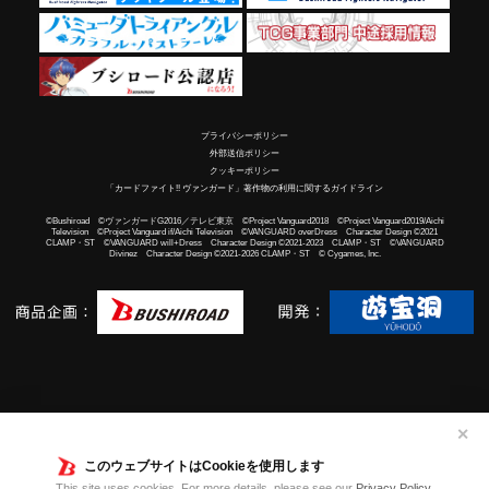
プライバシーポリシー
外部送信ポリシー
クッキーポリシー
「カードファイト!! ヴァンガード」著作物の利用に関するガイドライン
©Bushiroad ©ヴァンガードG2016／テレビ東京 ©Project Vanguard2018 ©Project Vanguard2019/Aichi
Television ©Project Vanguard if/Aichi Television ©VANGUARD overDress Character Design ©2021
CLAMP・ST ©VANGUARD will+Dress Character Design ©2021-2023 CLAMP・ST ©VANGUARD
Divinez Character Design ©2021-2026 CLAMP・ST © Cygames, Inc.
✕
このウェブサイトはCookieを使用します
This site uses cookies. For more details, please see our
Privacy Policy
.