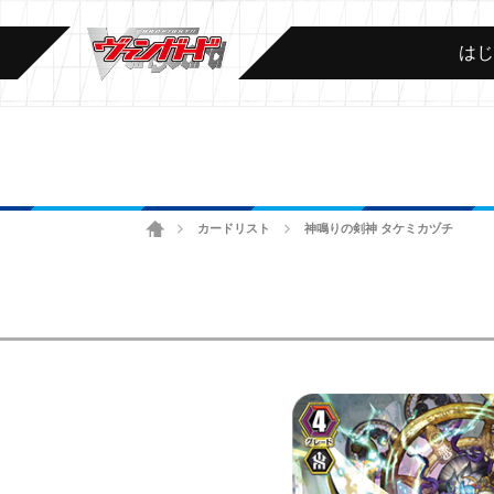
は
ホーム
カードリスト
神鳴りの剣神 タケミカヅチ
>
>