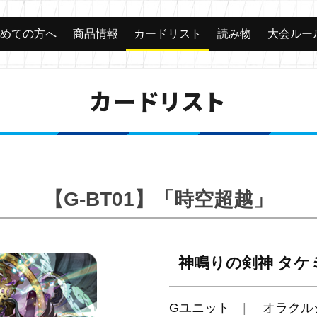
じめての方へ
商品情報
カードリスト
読み物
大会ルー
カードリスト
【G-BT01】「時空超越」
神鳴りの剣神 タケ
Gユニット
オラクル