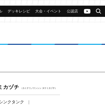
ル
デッキレシピ
大会・イベント
公認店
カード
大会
公認店舗
その他
ヴァンガードch
検索
ミカヅチ
（カミナリノケンシン タケミカヅチ）
シンクタンク