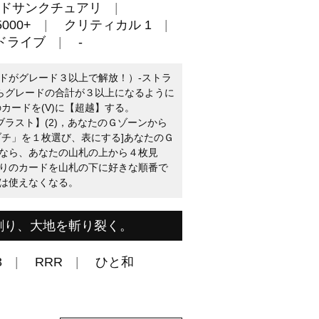
ドサンクチュアリ
000+
クリティカル 1
ドライブ
-
ドがグレード３以上で解放！）-ストラ
からグレードの合計が３以上になるように
カードを(V)に【超越】する。
ブラスト】(2)，あなたのＧゾーンから
ヅチ」を１枚選び、表にする]あなたのＧ
なら、あなたの山札の上から４枚見
りのカードを山札の下に好きな順番で
は使えなくなる。
割り、大地を斬り裂く。
3
RRR
ひと和