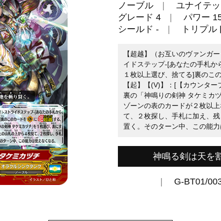
ノーブル
ユナイテッ
グレード 4
パワー 15
シールド -
トリプル
【超越】（お互いのヴァンガー
イドステップ-[あなたの手札
１枚以上選び、捨てる]裏のこの
【起】【(V)】：[【カウンター
裏の「神鳴りの剣神 タケミカ
ゾーンの表のカードが２枚以上
て、２枚探し、手札に加え、残
置く。そのターン中、この能力
神鳴る剣は天を
G-BT01/00