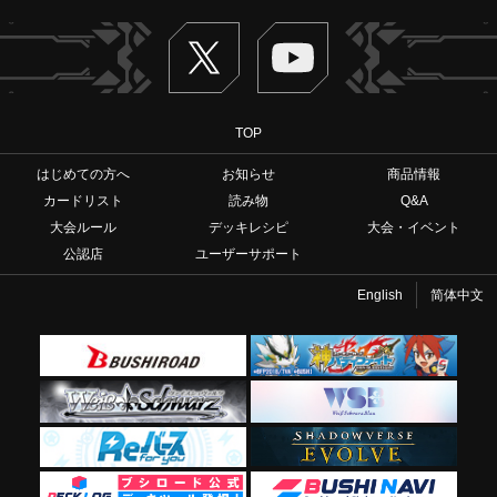
Twitter
ヴァンガードch
TOP
はじめての方へ
お知らせ
商品情報
カードリスト
読み物
Q&A
大会ルール
デッキレシピ
大会・イベント
公認店
ユーザーサポート
English
简体中文