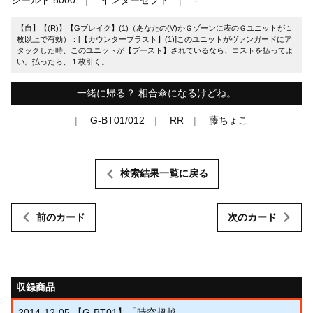
【自】【(R)】【Gブレイク】(1)（あなたの(V)かＧゾーンに表のＧユニットが１
枚以上で有効）：[【カウンターブラスト】(1)]このユニットがヴァンガードにア
タックした時、このユニットが【ブースト】されているなら、コストを払ってよ
い。払ったら、１枚引く。
一緒に帰る？ 相合傘になるけどね。
G-BT01/012
RR
藤ちょこ
検索結果一覧に戻る
前のカード
次のカード
収録商品
2014-12-05
【G-BT01】「時空超越」