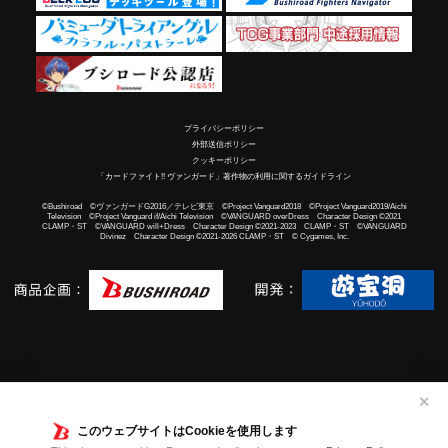
プライバシーポリシー
外部送信ポリシー
クッキーポリシー
「カードファイト!! ヴァンガード」著作物の利用に関するガイドライン
©Bushiroad ©ヴァンガードG2016／テレビ東京 ©Project Vanguard2018 ©Project Vanguard2019/Aichi
Television ©Project Vanguard if/Aichi Television ©VANGUARD overDress Character Design ©2021
CLAMP・ST ©VANGUARD will+Dress Character Design ©2021-2023 CLAMP・ST ©VANGUARD
Divinez Character Design ©2021-2026 CLAMP・ST © Cygames, Inc.
✕
このウェブサイトはCookieを使用します