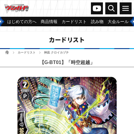
ヴァンガードch
検索
メニュー
はじめての方へ
商品情報
カードリスト
読み物
大会ルール
カードリスト
ホーム
カードリスト
神凪 クロイカヅチ
>
>
【G-BT01】「時空超越」