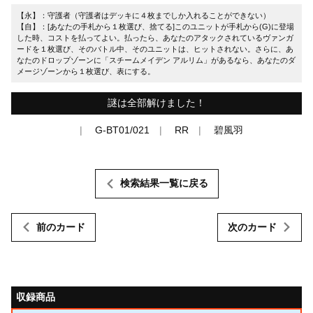
【永】：守護者（守護者はデッキに４枚までしか入れることができない）
【自】：[あなたの手札から１枚選び、捨てる]このユニットが手札から(G)に登場
した時、コストを払ってよい。払ったら、あなたのアタックされているヴァンガ
ードを１枚選び、そのバトル中、そのユニットは、ヒットされない。さらに、あ
なたのドロップゾーンに「スチームメイデン アルリム」があるなら、あなたのダ
メージゾーンから１枚選び、表にする。
謎は全部解けました！
G-BT01/021
RR
碧風羽
検索結果一覧に戻る
前のカード
次のカード
収録商品