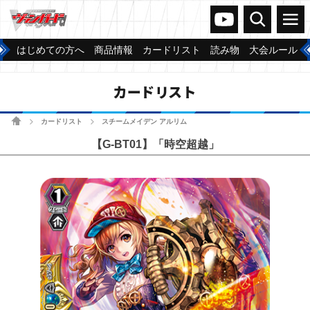
ヴァンガードch
検索
メニュー
はじめての方へ
商品情報
カードリスト
読み物
大会ルール
カードリスト
ホーム
カードリスト
スチームメイデン アルリム
>
>
【G-BT01】「時空超越」