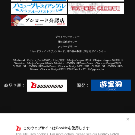
プライバシーポリシー
外部送信ポリシー
クッキーポリシー
「カードファイト!! ヴァンガード」著作物の利用に関するガイドライン
©Bushiroad ©ヴァンガードG2016／テレビ東京 ©Project Vanguard2018 ©Project Vanguard2019/Aichi
Television ©Project Vanguard if/Aichi Television ©VANGUARD overDress Character Design ©2021
CLAMP・ST ©VANGUARD will+Dress Character Design ©2021-2023 CLAMP・ST ©VANGUARD
Divinez Character Design ©2021-2026 CLAMP・ST © Cygames, Inc.
✕
このウェブサイトはCookieを使用します
This site uses cookies. For more details, please see our
Privacy Policy
.