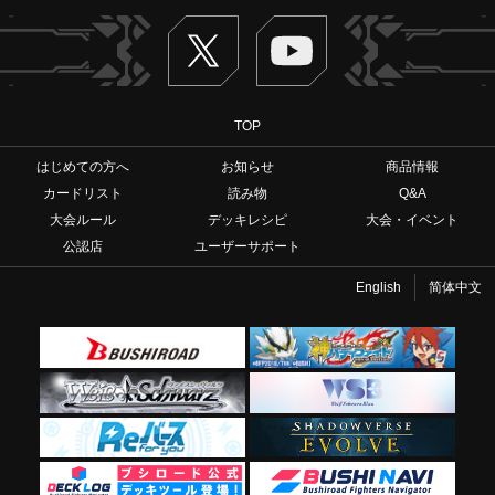
Twitter
ヴァンガードch
TOP
はじめての方へ
お知らせ
商品情報
カードリスト
読み物
Q&A
大会ルール
デッキレシピ
大会・イベント
公認店
ユーザーサポート
English
简体中文