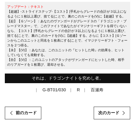
アップデート：テキスト
【超越】-ストライドステップ-【コスト】[手札からグレードの合計が３以上にな
るように１枚以上選び、捨てる]ことで、裏のこのカードを(V)に【超越】する。
【起】【Ｇゾーン】：あなたのヴァンガードがグレード３の「ドラゴニック・ブ
レードマスター」で、このファイトであなたがイマジナリーギフトを得ていない
なら、【コスト】[手札からグレードの合計が３以上になるように１枚以上選び、
捨てる]ことで、裏のこのカードを(V)に【超越】する。さらに【コスト】[Ｇゾー
ンからこのユニットと同名を１枚表にする]ことで、イマジナリーギフト・フォー
スを２つ得る。
【永】【(V)】：あなたは、このユニットの『ヒットした時』の効果を、ヒット
していなくても発動する。
【自】【(V)】：このユニットのアタックがヴァンガードにヒットした時、相手
のリアガードを１枚選び、退却させる。
それは、ドラゴンナイトを究めし者。
G-BT01/030
R
百瀬寿
前のカード
次のカード