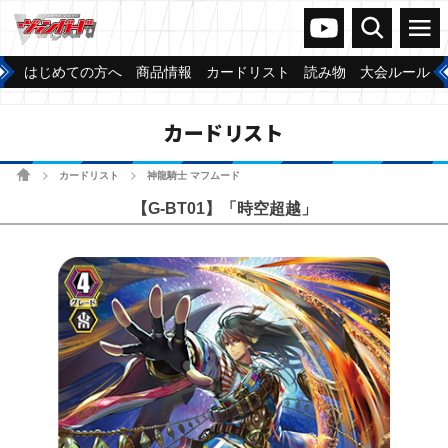
ヴァンガードch
検索
メニュー
はじめての方へ
商品情報
カードリスト
読み物
大会ルール
カードリスト
ホーム
カードリスト
神龍騎士 マフムード
>
>
【G-BT01】「時空超越」