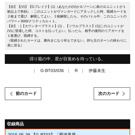
【自】【(V)】【Gブレイク】(1)（あなたの(V)かＧゾーンに表のＧユニットが１
枚以上で有効）：このユニットがヴァンガードにアタックした時、呪縛カードを
２枚まで選び、解呪してよい。２枚解呪したら、そのバトル中、このユニットの
パワー＋3000/クリティカル＋１。
【自】：[【カウンターブラスト】(1)，【ソウルブラスト】(1)]このユニットが
(V)に登場した時、コストを払ってよい。払ったら、相手の後列のリアガードを
１枚選び、呪縛する。
（呪縛されたカードは、裏向きになり何もできない。持ち主のターンの終わりに
表に戻る）
揺り籠の中、星が目覚めを待っている。
G-BT03/036
R
伊藤未生
前のカード
次のカード
収録商品
2015-05-29
【G-BT03】「覇道竜星」