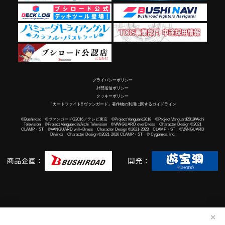
プライバシーポリシー
外部送信ポリシー
クッキーポリシー
「カードファイト!! ヴァンガード」著作物の利用に関するガイドライン
©Bushiroad ©ヴァンガードG2016／テレビ東京 ©Project Vanguard2018 ©Project Vanguard2019/Aichi
Television ©Project Vanguard if/Aichi Television ©VANGUARD overDress Character Design ©2021
CLAMP・ST ©VANGUARD will+Dress Character Design ©2021-2023 CLAMP・ST ©VANGUARD
Divinez Character Design ©2021-2026 CLAMP・ST © Cygames, Inc.
✕