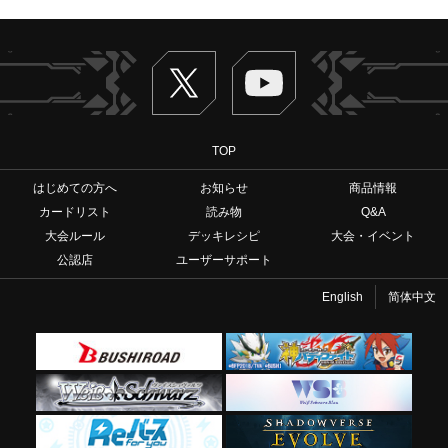
Twitter
ヴァンガードch
TOP
はじめての方へ
お知らせ
商品情報
カードリスト
読み物
Q&A
大会ルール
デッキレシピ
大会・イベント
公認店
ユーザーサポート
English
简体中文