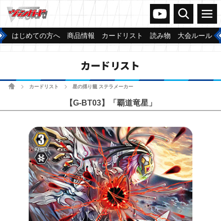
ヴァンガードch
検索
メニュー
はじめての方へ
商品情報
カードリスト
読み物
大会ルール
カードリスト
ホーム
カードリスト
星の揺り籠 ステラメーカー
>
>
【G-BT03】「覇道竜星」