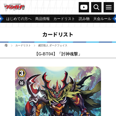
ヴァンガードch
検索
メニュー
はじめての方へ
商品情報
カードリスト
読み物
大会ルール
カードリスト
ホーム
カードリスト
威圧怪人 ダークフェイス
>
>
【G-BT04】「討神魂撃」