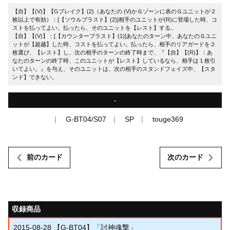
【自】【(V)】【Gブレイク】(2)（あなたの (V)かＧゾーンに表のＧユニットが２
枚以上で有効）：[【ソウルブラスト】(2)]相手のユニットが(R)に登場した時、コ
ストを払ってよい。払ったら、そのユニットを【レスト】する。
【自】【(V)】：[【カウンターブラスト】(1)]あなたのターン中、あなたのＧユニ
ットが【超越】した時、コストを払ってよい。払ったら、相手のリアガードを２
枚選び、【レスト】し、次の相手のターンの終了時まで、『【自】【(R)】：あ
なたのターンの終了時、このユニットが【レスト】しているなら、相手は１枚引
いてよい。』を与え、そのユニットは、次の相手のスタンドフェイズ中、【スタ
ンド】できない。
-
G-BT04/S07
SP
touge369
前のカード
次のカード
収録商品
2015-08-28
【G-BT04】「討神魂撃」